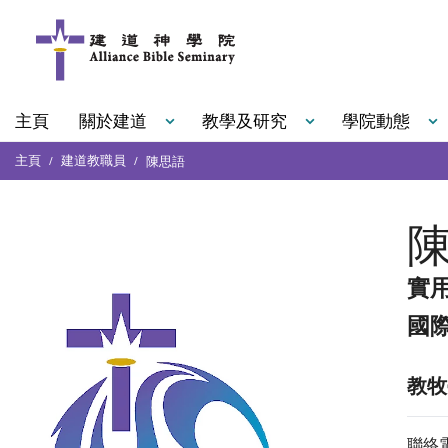
主頁
關於建道
教學及研究
學院動態
主頁
建道教職員
陳思語
實
國
教牧
聯絡