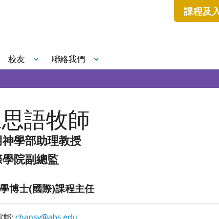
課程及
校友
聯絡我們
陳思語牧師
用神學部助理教授
際學院副總監
學博士(國際)課程主任
電郵:
chansy@abs.edu