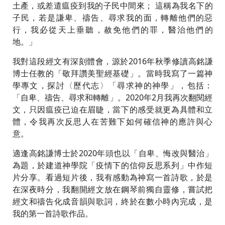
土產，或差遣瘟疫到我的子民中間來； 這稱為我名下的
子民，若是謙卑、禱告、尋求我的面，轉離他們的惡
行，我必從天上垂聽，赦免他們的罪，醫治他們的
地。」
我對這段經文有深刻體會，源於2016年秋季修讀高銘謙
博士任教的「敬拜讚美聖經基礎」。當時我寫了一篇神
學專文，探討〈歷代志〉「尋求神的神學」，包括：
「自卑、禱告、尋求和轉離」。2020年2月我再次翻閱經
文，只因瘟疫已迫在眉睫，當下的感受就更為具體和立
體，令我再次反思人在苦難下如何確信神的應許與心
意。
適逢高銘謙博士於2020年頭也以「自卑、悔改與醫治」
為題，於建道神學院「疫情下的信仰反思系列」中作短
片分享。看過短片後，我有感動為神寫一首詩歌，於是
在深夜時分，我翻開經文放在鋼琴前獨自靈修，嘗試把
經文和禱告化成音韻與歌詞，終於在數小時內完成，是
我的第一首詩歌作品。