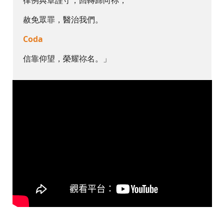
律例典章謹守，回轉歸向祢，
赦免眾罪，醫治我們。
Coda
信靠仰望，榮耀祢名。」