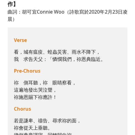
作】
曲詞：胡可宜Connie Woo（詩歌寫於2020年2月23日凌
晨）
Verse
看，城有瘟疫、蝗蟲災害、雨水不降下，
我 求告天父：「憐憫我們，祢恩典臨近。
Pre-Chorus
祢 側耳聽，祢 眼睛察看，
這遍地發出哭泣聲，
祢施恩賜下祢應許！
Chorus
若是謙卑、禱告、尋求祢的面，
祢會從天上垂聽。