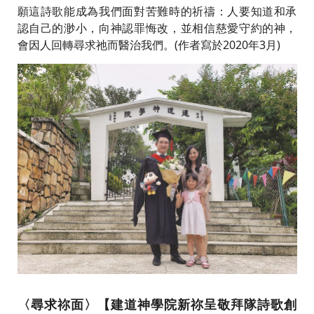
願這詩歌能成為我們面對苦難時的祈禱：人要知道和承
認自己的渺小，向神認罪悔改，並相信慈愛守約的神，
會因人回轉尋求祂而醫治我們。(作者寫於2020年3月)
〈尋求祢面〉【建道神學院新祢呈敬拜隊詩歌創