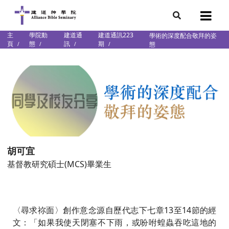
主
學院動
建道通
建道通訊223
學術的深度配合敬拜的姿
7
頁
態
訊
期
態
會簡介
團隊
袖學院
錄
庭篇、教會篇)
文化研究中心
部
胡可宜
基督教研究碩士(MCS)畢業生
〈尋求祢面〉創作意念源自歷代志下七章13至14節的經
文：「如果我使天閉塞不下雨，或吩咐蝗蟲吞吃這地的