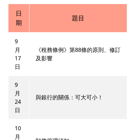
日
題目
期
9
月
《稅務條例》第88條的原則、修訂
17
及影響
日
9
月
與銀行的關係：可大可小！
24
日
10
月