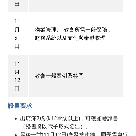
日
11
月
物業管理、 教會所需一般保險 、
5
財務系統以及支付與奉獻收理
日
11
月
教會一般案例及答問
12
日
證書要求
出席滿7成 (即6堂或以上)
，可獲頒發證書
（證書將以電子形式發出）。
最後一堂(11月12日)會發放連結，同學需自行