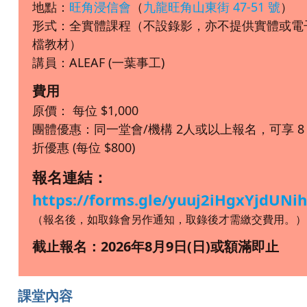
地點：
旺角浸信會
（
九龍旺角山東街 47-51 號
）
形式：全實體課程（不設錄影，亦不提供實體或電
檔教材）
講員：ALEAF (一葉事工)
費用
原價： 每位 $1,000
團體優惠：同一堂會/機構 2人或以上報名，可享 8
折優惠 (每位 $800)
報名連結：
https://forms.gle/yuuj2iHgxYjdUNi
（報名後，如取錄會另作通知，取錄後才需繳交費用。）
截止報名：2026年8月9日(日)或額滿即止
課堂內容