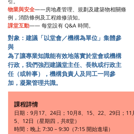
引。
物業與安全
——房地產管理、規劃及建築物相關條
例，消防條例及工程維修須知。
課堂互動
—— 每堂設有 Q&A 時間。
對象：建議「以堂會／機構為單位」集體參
與
為了讓專業知識能有效地落實於堂會或機構
行政，我們強烈建議堂主任、長執或行政主
任（或幹事），機構負責人及同工一同參
加，凝聚管理共識。
課程詳情
日期：9月17、24日；10月8、15、22、29日；11
5、12日（星期四，共8堂）
時間：晚上 7:30 – 9:30（7:15 開始進場）