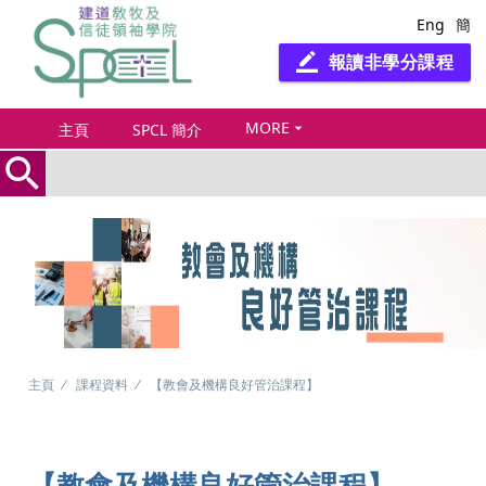
Eng
簡
報讀非學分課程
border_color
MORE
arrow_drop_down
主頁
SPCL 簡介
search
主頁
課程資料
【教會及機構良好管治課程】
【教會及機構良好管治課程】