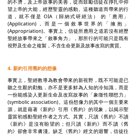
的不濟，及上帝故事的美善，從而鼓勵信徒在掙扎中仰
望上帝的大能，經歷聖靈的感動。這種聽道而帶來的行
道，就不僅是 OIA（歸納式研經法） 的「應用」
(Application)，而是一個敘事世界的「擁抱」
(Appropriation)。事實上，信徒所應用之道若沒有經歷
聖經故事帶來之「敘事角力」，那所行的可能只是既有
視野及生命之複製，不含生命更新及故事改寫的實質。
4. 新約引用舊約的想像
事實上，聖經教導為教會帶來的新視野，既不可能是已
聽之生厭的勸勉，亦不是更多鮮為人知的冷知識，而是
一份能感染人更新生命及改寫故事的「象徵性聯想力」
(symbolic association)。這份想像力的其中一個主要來
源，就是藉著《新約》引用《舊約》的現象，以揭示聖
靈當初感動聖經作者之方式。其實，只讀《舊約》不讀
《新約》是沒有盼望的；但只讀《新約》而不讀《舊
約》卻會非常膚淺。缺乏《舊約》經文的迴響，信徒往