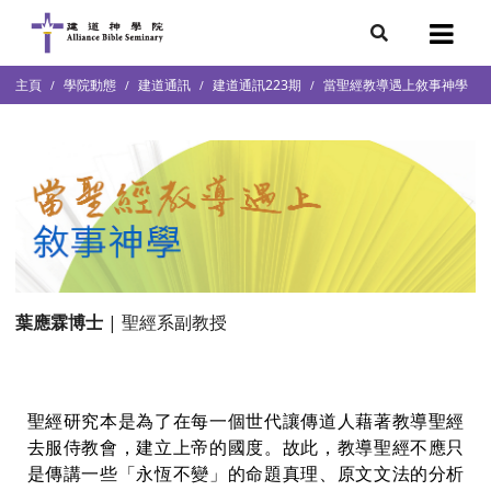
7
主頁
學院動態
建道通訊
建道通訊223期
當聖經教導遇上敘事神學
會簡介
團隊
袖學院
錄
庭篇、教會篇)
文化研究中心
部
葉應霖博士
| 聖經系副教授
聖經研究本是為了在每一個世代讓傳道人藉著教導聖經
去服侍教會，建立上帝的國度。故此，教導聖經不應只
是傳講一些「永恆不變」的命題真理、原文文法的分析