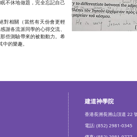
不眠不休地做題，完全忘記自己
絕對相關（當然有天份會更輕
，感謝各流派同學的心得交流、
及那些測驗帶來的被動動力。希
其中的樂趣。
建道神學院
香港長洲長洲山頂道 22 
電話: (852) 2981-0345
傳真: (852) 2981-9777