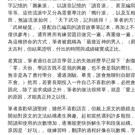
字記憶的「圖象派」、以讀音記憶的「讀音派」、甚至編
等等。這些流派中又分為需要專注的「獨行派」，以及互
而，無論流派如何，「天下武功，記到就得！」筆者的方
「武林秘笈」，搭配自己編寫的讀音故事筆記本，再加上不眠
僅供參考）。通宵將所有練習題目做完一遍，再重做一遍
為這種拼命的方式，筆者被戲稱為「最接近神的男人」（
太吉利，但結果證明，付出的時間與成績確實成正比。
老實說，筆者過往在語言學習上的失敗經歷早已留下「創
「零」天份。學語言既不是我的興趣，也不會是我的嚮往
無非是為了應付學分、通過測驗。畢竟，誰會無聊到自願
不會。）然而，若要長期投入一件自己不喜歡的事，必然
因此，除了追求成績之外，筆者的做法很簡單，就是「愛
的原因，才能真正持之以恆。
筆者喜歡研讀聖經，雖然不喜歡語言，但戴上原文的眼鏡
開始對原文的文法結構產生興趣。起初當然遇到許多瓶頸
閱讀和使用的次數增加，逐漸能更快拆解生字和段落結構
原因是「好玩」。做練習時，翻譯的過程好像在玩數獨，