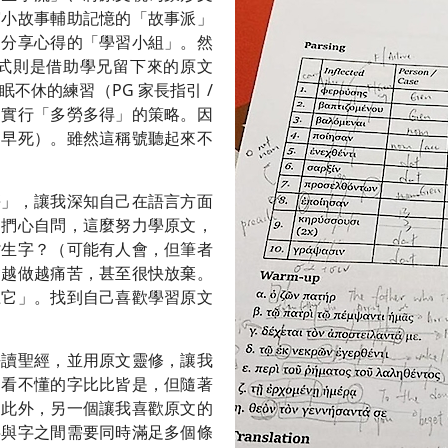
寫小故事輔助記憶的「故事派」
相分享心得的「學習小組」。然
式則是借助學兄留下來的原文
不休的練習（PG 家長指引 /
，實行「多勞多得」的策略。因
易早死）。雖然這稱號聽起來不
傷」，讓我深知自己在語言方面
。捫心自問，這麼努力學原文，
背生字？（可能有人會，但筆者
會越做越痛苦，甚至很快放棄。
上它」。找到自己喜歡學習原文
去讀聖經，並用原文靈修，讓我
，看不懂的字比比皆是，但隨著
。此外，另一個讓我喜歡原文的
字與字之間需要同時滿足多個條