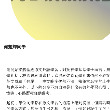
何耀輝同學
剛開始接觸聖經原文外語學習，對於神學莘莘學子而言，
學期初，校園裏哀鴻遍野，這股哀聲直到學期末依然不絕
英文成績「包尾」、中文咬字仍然不清、執筆常忘字的土
然也不例外。以下的分享不敢自稱是什麼有效的學習心得
憶錄，心路歷程僅供參考。
起初，每位同學都在原文學習的道路上感到徬徨，但隨著
的學習方式，甚至衍生出各種「流派」：例如只記生字的