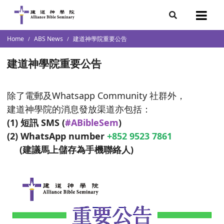
demics
s Resources
s
7
Home
ABS News
建道神學院重要公告
ketch
s
s
lumni
團隊
建道神學院重要公告
n Institution
storal and Christian Leadership
cation/ Transcript / Academic
ectors
l School of Theology
除了電郵及Whatsapp Community 社群外，
Faith in Christian Vocation for Youth (Overseas)
建道神學院的消息發放渠道亦包括：
raduates
 & Chinese Culture Research
(1) 短訊 SMS (
#ABibleSem
)
s
(2) WhatsApp number
+852 9523 7861
ment
(建議馬上儲存為手機聯絡人)
istry
e Research
es
ions
p