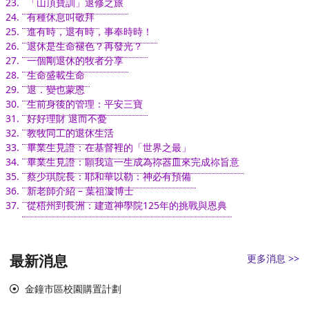
「山頂寶訓」退修之旅
有種休息叫敬拜
進有時，退有時，事奉時時！
退休是生命褪色？再發光？
一個剛退休的牧者分享
生命盛載生命
退．變也蒙恩
生前身後的管理：平安三寶
好好理財 退而不憂
教牧同工的退休生活
畢業生見證：在基督裡的「世界之最」
畢業生見證：願我這一生成為祢器皿來完成祢旨意
蔡少琪院長：耶和華以勒：神必有預備
新老師介紹 – 葉祖漩博士
從梧州到長洲：建道神學院125年的挑戰與恩典
最新消息
更多消息 >>
金鐘市區校園購置計劃