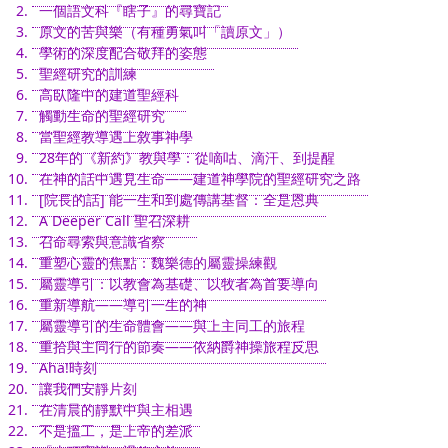
一個語文科『瞎子』的尋寶記
原文的苦與樂（有種勇氣叫「讀原文」）
學術的深度配合敬拜的姿態
聖經研究的訓練
高臥隆中的建道聖經科
觸動生命的聖經研究
當聖經教導遇上敘事神學
28年的《新約》教與學：從嘀咕、滴汗、到提醒
在神的話中遇見生命——建道神學院的聖經研究之路
[院長的話] 能一生和到處傳講基督：全是恩典
A Deeper Call 聖召深耕
召命尋索與意識省察
重塑心靈的焦點：魏樂德的屬靈操練觀
屬靈導引：以教會為基礎、以牧者為首要導向
重新導航——導引一生的神
屬靈導引的生命體會——與上主同工的旅程
重拾與主同行的節奏——依納爵神操旅程反思
Aha!時刻
讓我們安靜片刻
在清晨的靜默中與主相遇
不是搵工，是上帝的差派