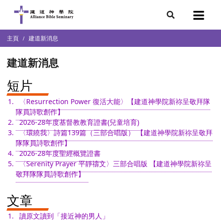
7
主頁
建道新消息
會簡介
團隊
建道新消息
袖學院
錄
短片
〈Resurrection Power 復活大能〉【建道神學院新祢呈敬拜隊
庭篇、教會篇)
文化研究中心
隊員詩歌創作】
2026-28年度基督教教育證書(兒童培育)
部
〈環繞我〉詩篇139篇（三部合唱版） 【建道神學院新祢呈敬拜
隊隊員詩歌創作】
2026-28年度聖經概覽證書
〈Serenity Prayer 平靜禱文〉三部合唱版 【建道神學院新祢呈
敬拜隊隊員詩歌創作】
文章
讀原文讀到「接近神的男人」