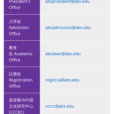
President's
abspresident@abs.edu
Office
入学处
Admission
absadmission@abs.edu
Office
教务
处 Academic
absdean@abs.edu
Office
註册处
Registration
registra@abs.edu
Office
基督教与中国
文化研究中心
cccrc@abs.edu
(CCCRC)