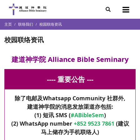
7
主页
联络我们
校园联络资讯
会简介
团队
校园联络资讯
袖学院
录
建道神学院 Alliance Bible Seminary
庭篇、教会篇)
文化研究中心
---- 重要公告 ---
部
除了电邮及Whatsapp Community 社群外,
建道神学院的消息发放渠道亦包括:
(1) 短讯 SMS (
#ABibleSem
)
(2) WhatsApp number
+852 9523 7861
(建议
马上储存为手机联络人)