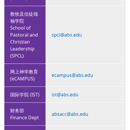
教牧及信徒领
袖学院
School of
Pastoral and
spcl@abs.edu
Christian
Leadership
(SPCL)
网上神学教育
ecampus@abs.edu
(eCAMPUS)
国际学院 (IST)
ist@abs.edu
财务部
absacc@abs.edu
Finance Dept