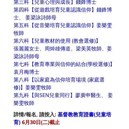
第三科【兒童心理與成長】錢鋒博士
第四科【從遊戲培育兒童認識信仰】錢鋒博
士、 姜梁詠詩師母
第五科【從音樂培育兒童認識信仰】姜樂雯
牧師
第六科【兒童教材的使用 (教會選修)】
張麗麗女士、周焯雄傳道、梁美英牧師、姜
梁詠詩師母
第七科【教育專業與信仰的結合(學校選修)】
袁月梅博士
第八科【以家庭為信仰培育場境 (家庭選
修)】姜樂雯牧師
第九科【與SEN兒童同行】廖廣申醫生、 姜
樂雯牧師
詳情/報名, 請按入:
基督教教育證書(兒童培
育)
6月30日(二)截止