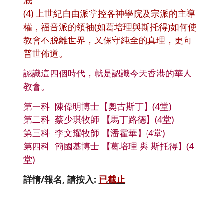
(4) 上世紀自由派掌控各神學院及宗派的主導
權，福音派的領袖(如葛培理與斯托得)如何使
教會不脱離世界，又保守純全的真理，更向
普世佈道。
認識這四個時代，就是認識今天香港的華人
教會。
第一科 陳偉明博士【奧古斯丁】(4堂)
第二科 蔡少琪牧師 【馬丁路德】(4堂)
第三科 李文耀牧師 【潘霍華】(4堂)
第四科 簡國基博士 【葛培理 與 斯托得】(4
堂)
詳情/報名, 請按入:
已截止