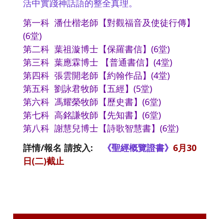
活中實踐神話語的整全真理。
第一科 潘仕楷老師【對觀福音及使徒行傳】
(6堂)
第二科 葉祖漩博士【保羅書信】(6堂)
第三科 葉應霖博士 【普通書信】(4堂)
第四科 張雲開老師【約翰作品】(4堂)
第五科 劉詠君牧師【五經】(5堂)
第六科 馮耀榮牧師【歷史書】(6堂)
第七科 高銘謙牧師【先知書】(6堂)
第八科 謝慧兒博士【詩歌智慧書】(6堂)
詳情/報名 請按入:
《聖經概覽證書》
6月30
日(二)截止