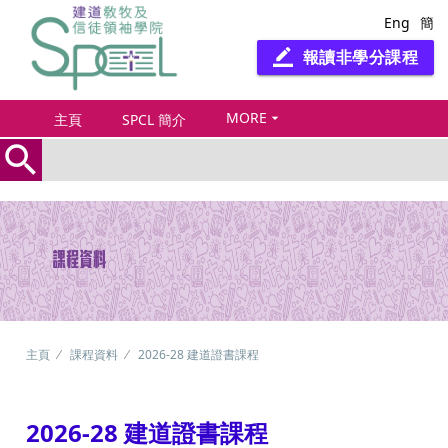
Eng
簡
報讀非學分課程
border_color
MORE
arrow_drop_down
主頁
SPCL 簡介
search
主頁
課程資料
2026-28 建道證書課程
2026-28 建道證書課程