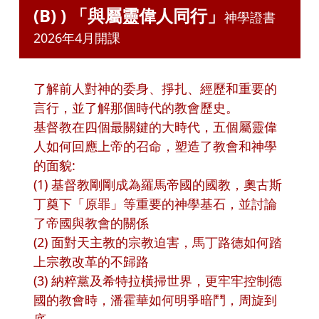
(B) ) 「與屬靈偉人同行」
神學證書
2026年4月開課
了解前人對神的委身、掙扎、經歷和重要的
言行，並了解那個時代的教會歷史。
基督教在四個最關鍵的大時代，五個屬靈偉
人如何回應上帝的召命，塑造了教會和神學
的面貌:
(1) 基督教剛剛成為羅馬帝國的國教，奧古斯
丁奠下「原罪」等重要的神學基石，並討論
了帝國與教會的關係
(2) 面對天主教的宗教迫害，馬丁路德如何踏
上宗教改革的不歸路
(3) 納粹黨及希特拉橫掃世界，更牢牢控制德
國的教會時，潘霍華如何明爭暗鬥，周旋到
底