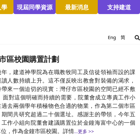
入學
現屆同學資源
最新消息
支持建道
Eng
简
市區校園購置計劃
幾年，建道神學院為在職教牧同工及信徒領袖而設的課
報讀人數持續上升。這不僅反映出教會對裝備的渴求，
時帶來一個迫切的現實：灣仔市區校園的空間已經不敷
。 面對這個明確而持續的需要，院董會成立專責工作小
在過去兩個學年積極物色合適的物業，作為第二個市區
，期間共研究超過二十個選址。感謝主的帶領，今年五
，工作小組向院董會建議購置位於金鐘海富中心的一個
單位，作為金鐘市區校園。詳情
...更多 >>