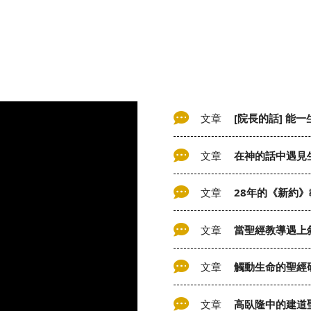
文章
[院長的話] 能
文章
在神的話中遇見
文章
28年的《新約
文章
當聖經教導遇上
文章
觸動生命的聖經
文章
高臥隆中的建道