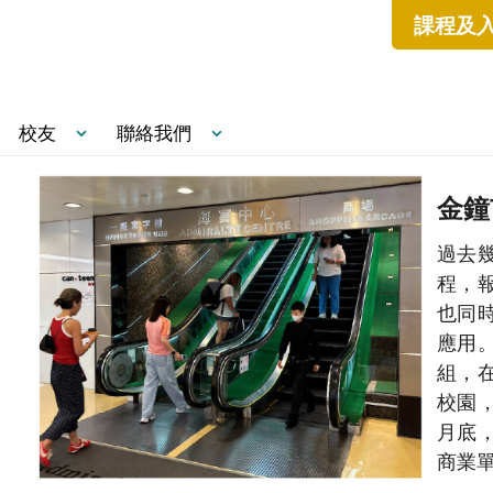
課程及
校友
聯絡我們
金鐘
過去
程，
也同
應用
組，
校園
月底
商業