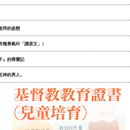
敬拜的姿態
有種勇氣叫「讀原文」）
子』的尋寶記
近神的男人」