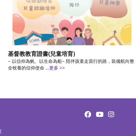
基督教教育證書(兒童培育)
~ 以信仰為帆、以生命為船~ 陪伴孩童走當行的路，裝備航向整
全牧養的信仰使命
...更多 >>
號