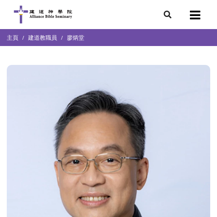
7
主頁
建道教職員
廖炳堂
會簡介
團隊
袖學院
錄
庭篇、教會篇)
文化研究中心
部