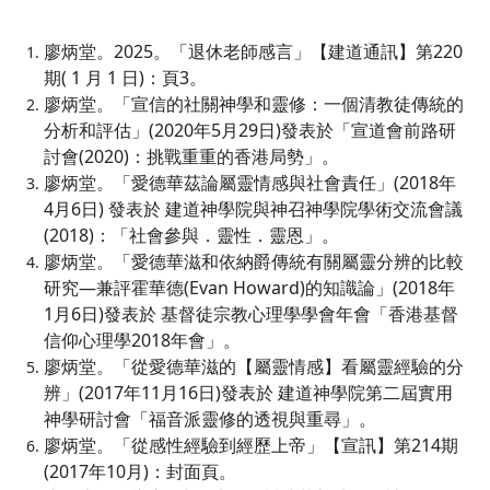
廖炳堂。2025。「退休老師感言」【建道通訊】第220
期( 1 月 1 日)：頁3。
廖炳堂。「宣信的社關神學和靈修：一個清教徒傳統的
分析和評估」(2020年5月29日)發表於「宣道會前路研
討會(2020)：挑戰重重的香港局勢」。
廖炳堂。「愛德華茲論屬靈情感與社會責任」(2018年
4月6日) 發表於 建道神學院與神召神學院學術交流會議
(2018)：「社會參與．靈性．靈恩」。
廖炳堂。「愛德華滋和依納爵傳統有關屬靈分辨的比較
研究—兼評霍華德(Evan Howard)的知識論」(2018年
1月6日)發表於 基督徒宗教心理學學會年會「香港基督
信仰心理學2018年會」。
廖炳堂。「從愛德華滋的【屬靈情感】看屬靈經驗的分
辨」(2017年11月16日)發表於 建道神學院第二屆實用
神學研討會「福音派靈修的透視與重尋」。
廖炳堂。「從感性經驗到經歷上帝」【宣訊】第214期
(2017年10月)：封面頁。