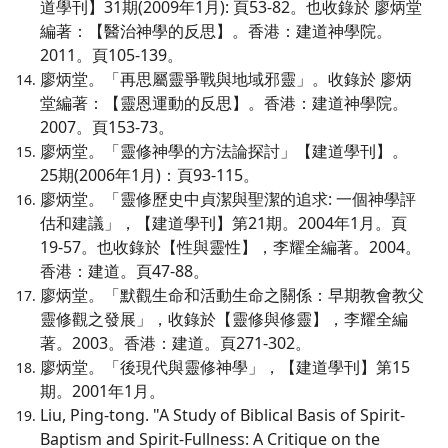
道學刊】31期(2009年1月): 頁53-82。也收錄於 廖炳堂
編著：【醫治神學的反思】。香港：建道神學院。
2011。頁105-139。
廖炳堂。「再思屬靈爭戰與地域邪靈」。收錄於 廖炳
堂編著：【靈恩運動的反思】。香港：建道神學院。
2007。頁153-73。
廖炳堂。「靈修神學的方法論探討」【建道學刊】。
25期(2006年1月)：頁93-115。
廖炳堂。「靈修歷史中貞潔與聖潔的追求: 一個神學評
估和建議」，【建道學刊】第21期。2004年1月。頁
19-57。也收錄於【性與靈性】，李耀全編著。2004。
香港：建道。頁47-88。
廖炳堂。「默觀生命和活動生命之關係：早期教會教父
靈修觀之發展」，收錄於【靈修與修靈】，李耀全編
著。2003。香港：建道。頁271-302。
廖炳堂。「後現代與靈修神學」，【建道學刊】第15
期。2001年1月。
Liu, Ping-tong. "A Study of Biblical Basis of Spirit-
Baptism and Spirit-Fullness: A Critique on the