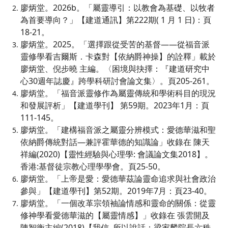
廖炳堂。2026b。「屬靈導引：以教會為基礎、以牧者
為首要導向？」【建道通訊】第222期( 1 月 1 日)：頁
18-21。
廖炳堂。2025。「選擇跟從受苦的基督——從福音派
靈修學看吉爾斯．卡森對【依納爵神操】的詮釋」載於
廖炳堂、倪步曉 主編。〈困境與抉擇：『建道研究中
心30週年誌慶』跨學科研討會論文集〉。頁205-261。
廖炳堂。「福音派靈修作為屬靈傳統和學術科目的現況
和發展評析」【建道學刊】 第59期。2023年1月：頁
111-145。
廖炳堂。「建構福音派之屬靈分辨模式：愛德華滋和聖
依納爵傳統對話—兼評霍華德的知識論」收錄在 陳天
祥編(2020)【靈性經驗與心理學: 會議論文集2018】。
香港:基督徒宗教心理學學會。頁25-50。
廖炳堂。「上帝是愛：愛德華茲論靈命追求與社會政治
參與」【建道學刊】第52期。2019年7月：頁23-40。
廖炳堂。「一個改革宗領袖論情感和靈命的關係：從靈
修神學看愛德華滋的【屬靈情感】」收錄在 張雲開及
陳智衡主編(2018)【我信, 所以說話：梁家麟院長六秩