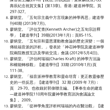
壽辰紀念祝賀文集】(第13章)。香港: 建道神學院。頁
297-327。
廖炳堂。「五旬宗主義中方言現象的神學再思」建道學
刊40期 (2013年7月)。
廖炳堂。「評估艾查(Kenneth Archer)之五旬宗詮釋
學」【建道學刋】39期(2013年1月)：頁85-115。
廖炳堂。「五旬宗和靈恩運動教會論的歷史演變：一個
傳統福音派的評析。」發表於「神召神學院及建道神學
院兩院教授互訪及學術交流」會議 (2012年5月4日)。
廖炳堂。「評估柯瑞福(Charles Kraft) 的神學方法論
和權能轉移觀」【建道學刊】33期 (2010年1月):頁
111-38。
廖炳堂。「福音派神學教育和靈命培育：更正教靈修歷
史的一些反思」【建道學刊】 32 期 (2009 年 7月)：
頁 29-70。也收錄於郭偉聯主編。【事奉生命的建造
—建道神學院110周年院慶神學教育諮詢會議論文
集】。2009。
廖炳堂。「從神學角度評析柯瑞福的內在醫治觀」【建