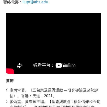
聯絡電郵：
liupt@abs.edu
書籍
廖炳堂著。《五旬宗及靈恩運動 ─ 研究導論及趨勢評
估》。香港：天道，2021。
廖炳堂、黃漢輝主編。【聖靈與教會 : 福音信仰和五旬