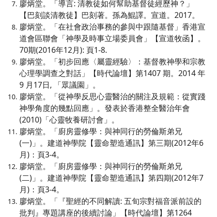
廖炳堂。「導言: 清教徒如何幫助基督徒經歷神？」
【巴刻談清教徒】巴刻著。孫為鯤譯。宣道。2017。
廖炳堂。「在社會政治事務的參與中跟隨基督」香港宣
道會區聯會「神學及時事立場委員會」【宣道牧函】。
70期(2016年12月): 頁1-8.
廖炳堂。「初步回應〈屬靈經驗〉：基督教神學和宗教
心理學調查之對話」【時代論壇】第1407 期。2014 年
9 月17日, 「眾議園」。
廖炳堂。「從神學反思心靈醫治的關注及規範：從實踐
神學角度的幾點回應」。發表於香港整全醫治年會
(2010)「心靈牧養研討會」。
廖炳堂。「廚房靈修學：與神同行的勞倫斯弟兄
(一)」。建道神學院【靈命塑造通訊】第三期(2012年6
月)：頁3-4。
廖炳堂。「廚房靈修學：與神同行的勞倫斯弟兄
(二)」。建道神學院【靈命塑造通訊】第四期(2012年7
月)：頁3-4。
廖炳堂。「『聖經的不同解讀: 五旬宗對福音派前設的
批判』專題講座的後續討論」【時代論壇】第1264