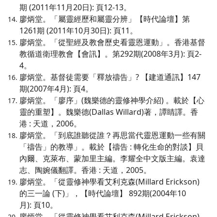
期 (2011年11月20日): 頁12-13。
廖炳堂。「屬靈經歷和屬靈分辨」【時代論壇】第
1261期 (2011年10月30日): 頁11。
廖炳堂。「從聖經及教會歷史看靈恩運動」。香港基督
教循道衛理教會【會訊】。第292期(2008年3月): 頁2-
4。
廖炳堂。基督徒需要「釋放禱告」? 【建道通訊】147
期(2007年4月): 頁4。
廖炳堂。「廖序」(魏樂德的靈修神學介紹) 。載於【心
靈的重塑】。魏樂德(Dallas Willard)著，譚睛譯。香
港 : 天道，2006。
廖炳堂。「到底誰聽從誰？再思當代靈恩運動一些有關
「禱告」的教導」。載於【禱告 : 轉化生命的對談】貝
內爾、克萊布、蒙加里主編。李耀全中文版主編。袁達
志、陶婉儀翻譯。香港 : 天道，2005。
廖炳堂。「從靈修神學看艾利克森(Millard Erickson)
的三一論 (下)」，【時代論壇】 892期(2004年10
月): 頁10。
廖炳堂。「從靈修神學看艾利克森(Millard Erickson)