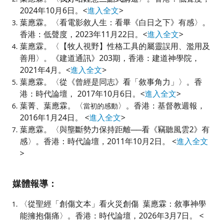
2024年10月6日。
<
進入全文
>
葉應霖
。〈
看電影敘人生：看畢《白日之下》有感
〉
。
香港：
低聲度，2023年11月22日。
<
進入全文
>
葉應霖
。〈
【牧人視野】性格工具的屬靈誤用、濫用及
善用
〉
。《建道通訊》
203
期，
香港：建道神學院，
2021年4月。<
進入全文
>
葉應霖
。〈
從《曾經是同志》看「敘事角力」
〉
。
香
港：
時代論壇， 2017年10月6日。
<
進入全文
>
葉菁、葉應霖
。〈
〉
。
香港：基督教週報，
當初的感動
2016年
1
月24
日
。 <
進入全文
>
葉應霖
。〈
與壟斷勢力保持距離──看《竊聽風雲2》有
感
〉
。
香港：時代論壇，
2011年
10
月2
日
。 <
進入全文
>
媒體報導：
〈從聖經「創傷文本」看火災創傷 葉應霖：敘事神學
能擁抱傷痛
〉。香港：時代論壇，2026年3月7日。 <