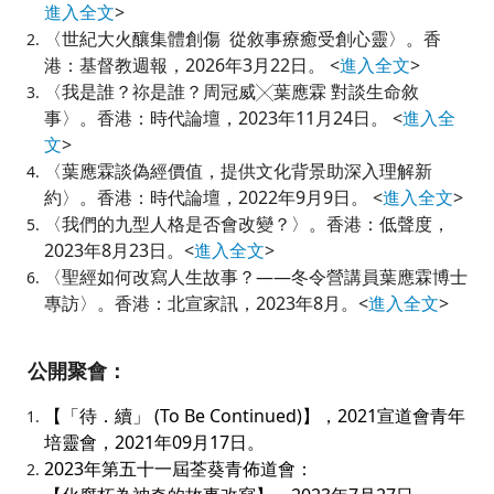
進入全文
>
〈世紀大火釀集體創傷 從敘事療癒受創心靈〉。香
港：基督教週報，2026年3月22日。 <
進入全文
>
〈我是誰？祢是誰？周冠威╳葉應霖 對談生命敘
事〉。香港：時代論壇，2023年11月24日。 <
進入全
文
>
〈葉應霖談偽經價值，提供文化背景助深入理解新
約〉。香港：時代論壇，2022年9月9日。 <
進入全文
>
〈我們的九型人格是否會改變？〉。香港：低聲度，
2023年8月23日。<
進入全文
>
〈聖經如何改寫人生故事？——冬令營講員葉應霖博士
專訪
〉。香港：北宣家訊
，2023年8月。<
進入全文
>
公開聚會：
【「待．續」 (To Be Continued)】，2021宣道會青年
培靈會，2021年09月17日。
2023年第五十一屆荃葵青佈道會：