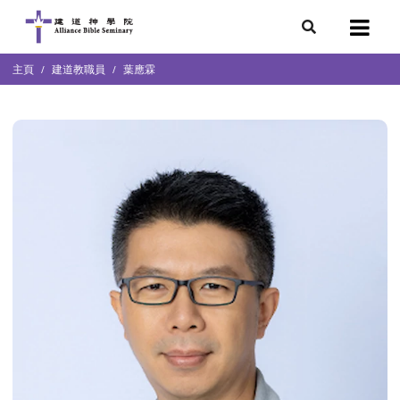
7
主頁
建道教職員
葉應霖
會簡介
團隊
袖學院
錄
庭篇、教會篇)
文化研究中心
部