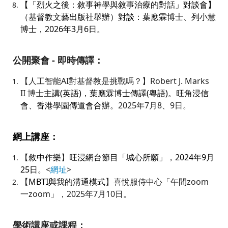
【「烈火之後：敘事神學與敘事治療的對話」對談會】
（基督教文藝出版社舉辦）對談：葉應霖博士、列小慧
博士，2026年3月6日。
公開聚會 - 即時傳譯：
【人工智能AI對基督教是挑戰嗎？
】Robert J. Marks
II 博士主
講(英語)
，葉應霖博士傳譯(粵語)。旺角浸信
會、香港學園傳道會合辦。
2025年7月8、9日。
網上講座：
【
敘中作樂
】
旺浸網台節目「城心所願」，
2024
年
9
月
25
日。
<
網址
>
【
MBTI與我的溝通模式
】喜悅服侍中心「午間zoom
一zoom」，2025年7月10日。
學術講座或課程：