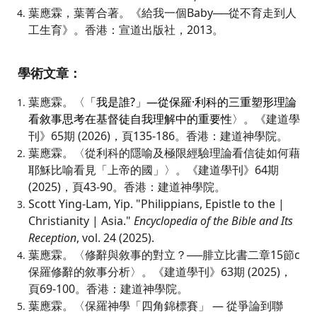
葉應霖，葉菁合著。《給我一個Baby──從不育走到人
工生育》。香港：宣道出版社，2013。
學術文章：
葉應霖。〈
「我是誰?」—從保羅·利科的三重塑形理論
看敘事思考在基督徒自我理解中的重要性
〉。《建道學
刊》65期 (2026)，頁135-186。香港：建道神學院。
葉應霖。〈從利科的隱喻及極限經驗理論看信徒如何藉
耶穌比喻看見「上帝的國」〉。《建道學刊》64期
(2025)，頁43-90。香港：建道神學院。
Scott Ying-Lam, Yip. "Philippians, Epistle to the |
Christianity | Asia."
Encyclopedia of the Bible and Its
Reception
, vol. 24 (2025).
葉應霖。〈修辭與敘事的對立？
──腓立比書二章15節c
保羅修辭的敘事分析
〉。《建道學刊》63期 (2025)，
頁69-100。香港：建道神學院。
葉應霖。〈保羅神學「四角錦標賽」 — 從爭論到聯