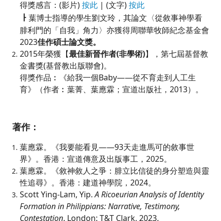
得獎感言：(影片)
按此
| (文字)
按此
ㅏ
葉博士指導的學生劉文玲，其論文〈從敘事神學看
腓利門的「自我」角力〉亦獲得周聯華牧師紀念基金會
2023
佳作碩士論文獎。
2015年榮獲【
最佳新晉作者(非學術)
】，第七屆基督教
金書獎(基督教出版聯會)。
得獎作品︰《給我一個Baby——從不育走到人工生
育》（作者︰葉菁、葉應霖；宣道出版社，2013）。
著作：
葉應霖。《我要能看見——93天走進馬可的敘事世
界》。香港：宣道傳意及出版事工，2025。
葉應霖。《敘神敘人之爭：腓立比信徒的身分塑造與靈
性追尋》。香港：建道神學院，2024。
Scott Ying-Lam, Yip.
A Ricoeurian Analysis of Identity
Formation in Philippians: Narrative, Testimony,
Contestation
. London: T&T Clark, 2023.