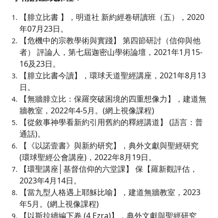
【腓立比書 】，明道社 新約經卷研讀班（五），2020
年07月23日。
【危機中的宗教學術與實踐】 第四節研討（信仰與他
者） 評論人，第七屆迦密山學術論壇，2021年1月15-
16及23日。
【腓立比書今讀】，環球天道聖經講座，2021年8月13
日。
【無牆腓立比：保羅突破困境的四重想像力】，建道無
牆教室，2022年4-5月。(網上視像課程)
【從敘事神學看新約引用舊約的釋經講道】 (語言：普
通話)。
【《以諾壹書》與新約研究】，典外文獻與聖經研究
(環球聖經公會講座)，2022年8月19日。
【環聖講座│基督信仰的六堂課】 保【羅新觀評估，
2023年4月14日。
【當九型人格遇上耶穌比喻】，建道無牆教室，2023
年5月。(網上視像課程)
【以斯拉續編下卷 (4 Ezra)】，典外文獻與聖經研究