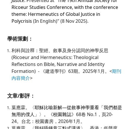
Justice
.
Presented at "T
he 19th Annual Society for
Ricoeur Studies Conference, with the conference
theme: Hermeneutics of Global Justice in
Polycrisis
(In English)" (8 Nov 2025).
學術策劃：
利科與詮釋：聖經、敘事及身分認同的神學反思
(Ricoeur and Hermeneutics: Theological
Reflections on Bible, Narrative and Identity
Formation) - 《建道學刊》63期。2025年1月。<
期刊
內容簡介
>
文章/影評：
葉應霖。〈
耶穌比喻新解—從敘事神學重看「我們都是
無用的僕人」
〉。《
校園
雜誌
》68卷 No.1，頁20-
24。台北：校園書房，2026年1月。
葉應霖
。〈
我好唔鍾意三點式講道
〉
。
香港：
低聲度，