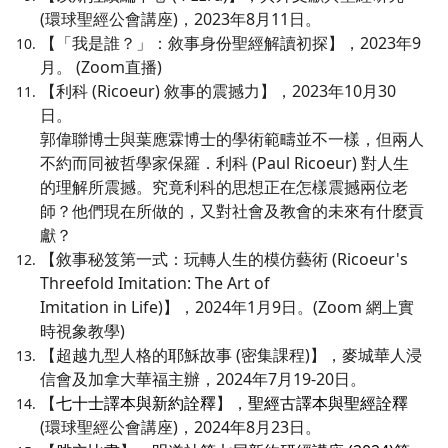
(環球聖經公會講座)，2023年8月11日。
【「我是誰？」：敘事身份聖經解讀初探】，2023年9
月。 (Zoom直播)
【利科 (Ricoeur) 敘事的震撼力】，2023年10月30
日。
郭偉聯博士與葉應霖博士的學術範疇並不一樣，但兩人
不約而同被哲學家保羅．利科 (Paul Ricoeur) 對人生
的理解所震撼。究竟利科的思想正在怎樣震撼兩位老
師？他們現在所做的，又對社會及教會的未來有什麼貢
獻？
【敘事秘笈第一式：玩轉人生的模仿藝術 (Ricoeur's
Threefold Imitation: The Art of
Imitation in Life)】，2024年1月9日。(Zoom 網上實
時視象教學)
【超越九型人格的耶穌故事 (密集課程)】，麥城華人浸
信會及加拿大華福主辦，2024年7月19-20日。
【
七十士譯本與新約詮釋
】，
聖經古譯本與聖經詮釋
(環球聖經公會講座)，2024年8月23日。