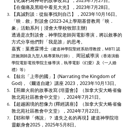
【化腐朽為神奇的故事改寫】，2023年7月27日。
【在傷痛及黑暗中看見大光】，2023年7月28日。
【真誠對談：從敍事找到自己】，2023年10月16日。
「映．敘」對談會 (2023-24上學期基督教周「映．
象」活動系列 | 浸會大學校牧部主辦)
透過是次對談會，神學院老師與電影導演，將以敘事的
方式分享他們對「我是誰」的思考。
嘉賓：葉應霖博士
（建道神學院聖經系助理教授，MBTI 認
周冠威導演
證施測師及九型人格專業執行師）、
（香港演藝
學院電影電視學院主修導演，執導電影《幻愛》及《一人婚
禮》等）
【
敍出「上帝的國」
】
(Narrating the Kingdom of
God)，《爾道自建》講座 2023，2023年10月13日。
【荊棘火前的故事改寫 (培靈會)】（加拿大安大略省倫
敦北苑社區教會中文堂），2024年7月21日。
【超越困境的想像力 (釋經講座)】（加拿大安大略省倫
敦北苑社區教會中文堂），2024年7月22日。
【耶和華「傳說」？ 遺失之名的再現】建道神學院培
靈獻身會2025，2025年5月8日。