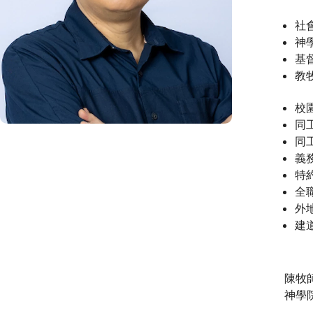
社
神
基
教
校
同
同工
義
特
全
外地
建道
陳牧
神學