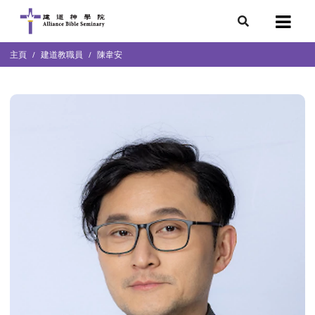
7
主頁
建道教職員
陳韋安
會簡介
團隊
袖學院
錄
庭篇、教會篇)
文化研究中心
部