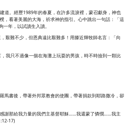
識建道。經歷1989年的春夏，在許多流淚裡，蒙召獻身，神也
櫈，看著美麗的大海，祈求神的指引。心中跳出一句話：「這
不夠一年，以試讀生入讀。
來，艱難不少，但恩典遠比艱難多！用滕近輝牧師名言：
「
向
己而言，我只不過像一個在海灘上玩耍的男孩，時不時撿到一顆比
羅馬書後，帶著外邦眾教會的使團，帶著捐款到耶路撒冷，卻
感謝那給我力量的我們主基督耶穌……我還蒙了憐憫……我主
-17)