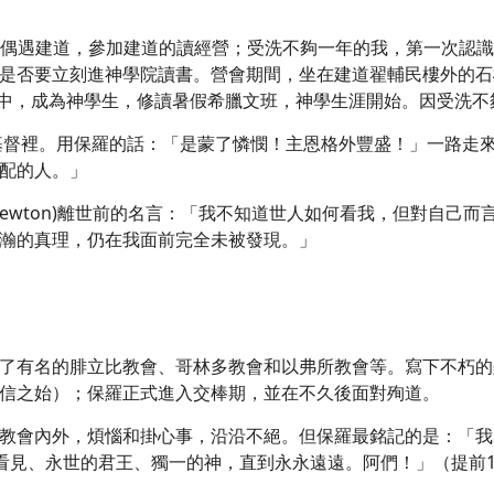
日，自己偶遇建道，參加建道的讀經營；受洗不夠一年的我，第一次認
是否要立刻進神學院讀書。營會期間，坐在建道翟輔民樓外的石
7月中，成為神學生，修讀暑假希臘文班，神學生涯開始。因受洗
講基督裡。用保羅的話：「是蒙了憐憫！主恩格外豐盛！」一路走
配的人。」
c Newton)離世前的名言：「我不知道世人如何看我，但對自
瀚的真理，仍在我面前完全未被發現。」
了有名的腓立比教會、哥林多教會和以弗所教會等。寫下不朽的
信之始）；保羅正式進入交棒期，並在不久後面對殉道。
教會內外，煩惱和掛心事，沿沿不絕。但保羅最銘記的是：「我
、永世的君王、獨一的神，直到永永遠遠。阿們！」（提前1:12