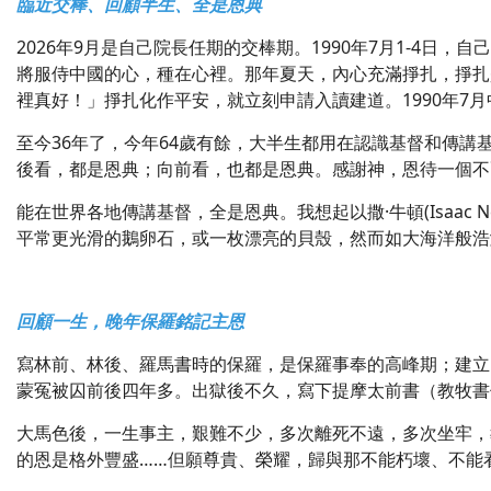
臨近交棒、回顧半生、全是恩典
2026年9月是自己院長任期的交棒期。1990年7月1-4
將服侍中國的心，種在心裡。那年夏天，內心充滿掙扎，掙扎
裡真好！」掙扎化作平安，就立刻申請入讀建道。1990年
至今36年了，今年64歲有餘，大半生都用在認識基督和傳
後看，都是恩典；向前看，也都是恩典。感謝神，恩待一個不
能在世界各地傳講基督，全是恩典。我想起以撒·牛頓(Isaa
平常更光滑的鵝卵石，或一枚漂亮的貝殼，然而如大海洋般浩
回顧一生，晚年保羅銘記主恩
寫林前、林後、羅馬書時的保羅，是保羅事奉的高峰期；建立
蒙冤被囚前後四年多。出獄後不久，寫下提摩太前書（教牧書
大馬色後，一生事主，艱難不少，多次離死不遠，多次坐牢，
的恩是格外豐盛……但願尊貴、榮耀，歸與那不能朽壞、不能看見