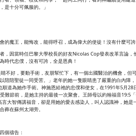
，是十分可佩服的。」
會的魔王，能悔改，能得呼召，成為偉大的使徒！沒有什麼可誇
，因當時任巴黎大學校長的好友Nicolas Cop發表改革言
為時代忠僕，沒有可誇，全是恩典！
他眼睛不好，要動手術，友朋幫忙下，有一個出國醫治的機會，但
陪聖徒一同受苦。」老年的她一隻眼睛患了嚴重的白內障，另一隻在
，也順道為她作手術。神施恩給祂的忠僕和使女，在1991年5月28
上，受難節前，是她主持的最後一次聚會。王師母以約翰福音19:
沒有用高言大智傳講福音，卻是用她的愛去感染人，叫人認識神，她
合葬在蘇州太湖旁。
四個禱告：