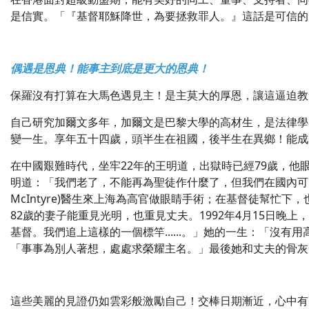
是信實。「『基督耶穌降世，為要拯救罪人。』這話是可信的
偶遇是恩典！能事主到底是更大的恩典！
保羅沒有打算在大馬色遇見主！是主莫大的厚恩，讓這逼迫教
自己研究加爾文多年，加爾文是巴黎大學的高材生，是法律學者
變一生。享年五十四歲，頭半生在祖國，後半生在異鄉！能成
在中國艱難時代，坐牢22年的王明道，出獄時已經79歲，
明道：「我們老了，不能再為聖徒作什麼了，但我們在國內可以陪
McIntyre)醫生來上海為高官做眼睛手術；在基督徒幫忙下
82歲的妻子能重見光明，也重見丈夫。1992年4月15日晚
基督。我們追上這樣的一個標竿......。」她的一生：「
「事事為別人著想，處處求榮耀主名。」最後她和丈夫的骨灰
這些美麗的見證仍如雲彩般激勵自己！交棒日期漸近，心中有