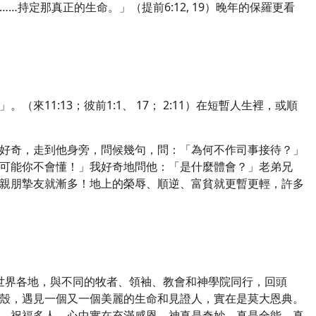
定那真正的生命。」（提前6:12, 19）晚年的保羅更看
」
。（來11:13；彼前1:1、 17； 2:11）在短暫人生裡，或順
好奇，走到他身旁，問候幾句，問：「為何不作司事接待？」
可能你不會懂！」我好奇地問他：
「是什
麼體會？」老弟兄
親朋摯友就漸多！地上的榮辱、順逆、富貧就更暫更輕，許多
並世界各地，與不同的牧者、領袖、教會和神學院同行，回頭
殼，遇見一個又一個美麗的生命和見證人，實在是莫大恩典。
，祝福多人，心中實在充滿感恩。神真是奇妙，真是全能，真