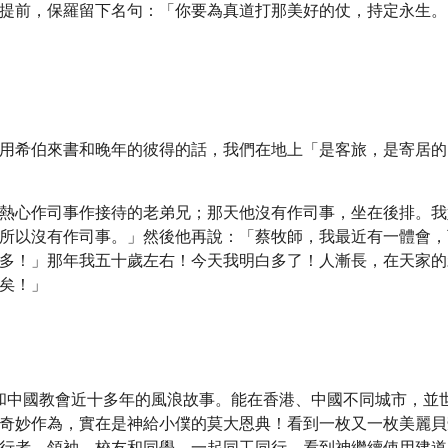
前，保羅留下名句：「你要為真道打那美好的仗，持定永生。……持
用希伯來書和晚年的彼得的話，我們在地上「是客旅，是寄居的
熱心作司事作接待的老弟兄；那天他沒有作司事，坐在後排。我
所以沒有作司事。」然後他再說：「蔡牧師，我最近有一體會，
多！」那年我五十歲左右！今天我明白多了！人漸長，在天家的
矣！」
香港和中國教會近十多年的風浪故事。能在香港、中國不同城市，
奇妙作為，實在是神給小僕的莫大恩典！看到一枚又一枚美麗貝
行者、領袖、校友和同學，一起同工同行，看到神繼續使用建道