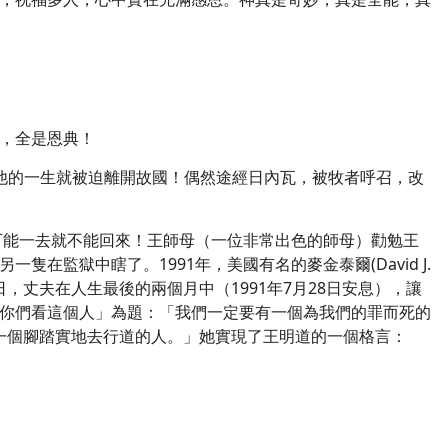
，全是恩典！
論，他的一生就被迫離開故國！偶然途經日內瓦，被牧者呼召，改
可能一去就不能回來！王師母（一位非常出色的師母）勸勉王
監獄中瞎了。1991年，美國有名的麥金泰爾(David J.
日，丈夫在人生最後的兩個月中（1991年7月28日安息），讓
5「你們看這個人」為題：「我們一定要有一個為我們的罪而死的
是一個腳踏實地去行道的人。」她實現了王明道的一個格言：