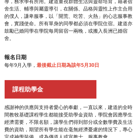
導，務求學有所用。建道重視群體生活與靈命培育，藉著宿
舍生活、輔導與屬靈導引，在關係、品格與靈性上作主合用
的僕人，謙卑服事，以「開荒、吃苦、火熱」的心志服事教
會，實踐使命。所有單身的同學都必須在學院住宿。建道亦
鼓勵已婚同學在學院每周留宿一兩晚，或搬入長洲已婚宿
舍。
報名日期
每年9月入學，
最後截止日期為該年5月30日
課程助學金
感謝神的供應與支持者愛心的奉獻，一直以來，建道的全時
間教牧基礎課程學生都能接受助學金資助，學院會因應學生
經濟需要，不限名額，讓學生們得到部分或全數學費及生活
費的資助，期望所有學生能在毫無經濟憂慮的情況下，專心
完成神學裝備，成為傳道人或宣教士，服事教會。