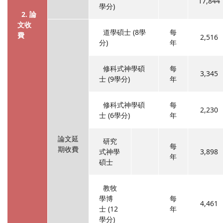
17,844
學分)
2. 論
文收
道學碩士 (8學
每
費
2,516
分)
年
修科式神學碩
每
3,345
士 (9學分)
年
修科式神學碩
每
2,230
士 (6學分)
年
論文延
研究
每
期收費
式神學
3,898
年
碩士
教牧
學博
每
4,461
士 (12
年
學分)