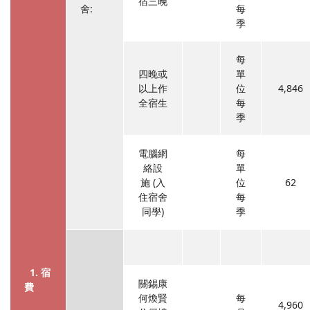
宿三晚
舍:
每
季
每
四晚或
單
以上作
位
4,846
全宿生
每
季
電腦網
每
絡設
單
施 (入
位
62
住宿舍
每
同學)
季
1. 宿
關錫康
費
何煥賢
每
4,960