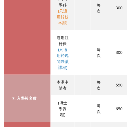
學科
每
300
(只適
次
用於校
本部)
逾期註
冊費
(只適
每
300
用於晚
次
間兼讀
課程)
本港申
每
550
請者
次
7. 入學報名費
(博士
每
學課
650
次
程)