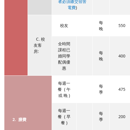
者必須繳交宿舍
電費
)
每
校友
550
晚
C. 校
全時間
友客
課程已
房:
每
婚同學
400
晚
配偶優
惠
每週一
每
餐 ( 午
475
季
或 晚 )
每週一
每
餐 ( 早
200
2. 膳費
季
餐 )