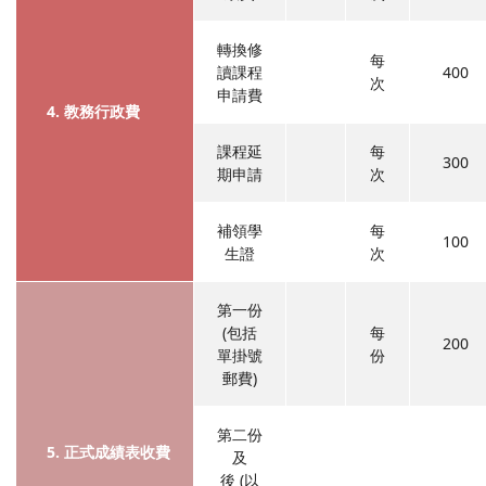
轉換修
每
讀課程
400
次
申請費
4. 教務行政費
課程延
每
300
期申請
次
補領學
每
100
生證
次
第一份
(包括
每
200
單掛號
份
郵費)
第二份
5. 正式成績表收費
及
後 (以