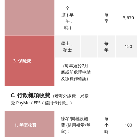
全
膳 ( 早
每
5,670
﹑午﹑
季
晚 )
學士﹑
每
150
碩士
年
3. 保險費
(每年須於7月
底或前處理申請
及繳費作確認)
C. 行政雜項收費
(若海外繳費，只接
受 PayMe / FPS / 信用卡付款。)
練琴/樂器設施
每
1. 琴室收費
費 (借用禮堂/琴
小
100
室) :
時