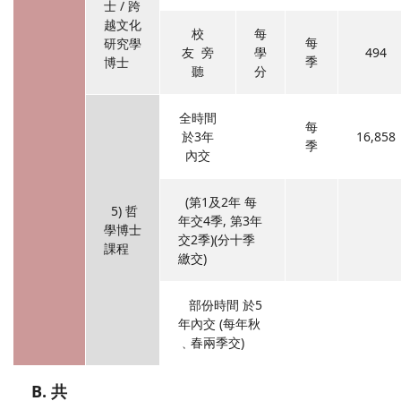
士 / 跨
越文化
校
每
每
研究學
友 旁
學
494
季
博士
聽
分
全時間
每
於3年
16,858
季
內交
(第1及2年 每
5) 哲
年交4季, 第3年
學博士
交2季)(分十季
課程
繳交)
部份時間 於5
年內交 (每年秋
﹑春兩季交)
B. 共