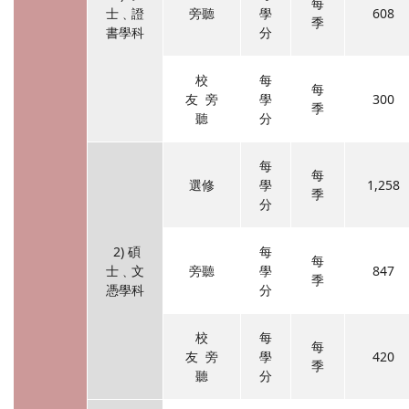
每
士﹑證
旁聽
學
608
季
書學科
分
校
每
每
友 旁
學
300
季
聽
分
每
每
選修
學
1,258
季
分
2) 碩
每
每
士﹑文
旁聽
學
847
季
憑學科
分
校
每
每
友 旁
學
420
季
聽
分