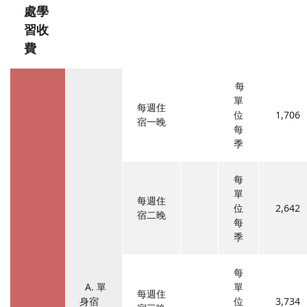
處學
習收
費
每
單
每週住
位
1,706
宿一晚
每
季
每
單
每週住
位
2,642
宿二晚
每
季
每
A. 單
單
每週住
身宿
位
3,734