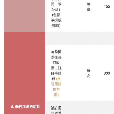
同一學
每
100
位計)
份
(包括
單掛號
郵費)
每季開
課後任
何改
動，註
每
冊手續
300
次
費
(只
適用於
校本
部)
6. 學科加退選罰款
補註冊
非本季