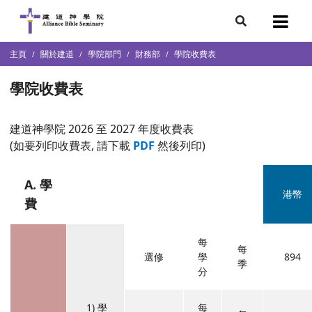
主頁
關於建道
學院部門
財務部
學院收費表
簡介
隊
學院收費表
學院
建道神學院 2026 至 2027 年度收費表
(如要列印收費表, 請下載
PDF
然後列印)
)
化研究中心
A. 學
港幣
費
每
每
選修
學
894
季
分
1) 學
每