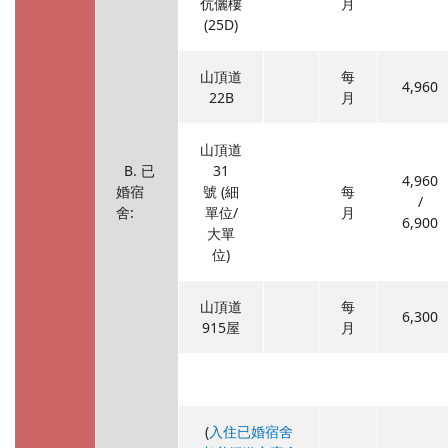
伉儷樓
月
(25D)
山頂道
每
4,960
22B
月
山頂道
B. 已
31
4,960
婚宿
號 (細
每
/
舍:
單位/
月
6,900
大單
位)
山頂道
每
6,300
915屋
月
(
入住已婚宿舍