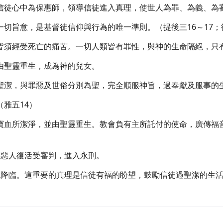
於信徒心中為保惠師，領導信徒進入真理，使世人為罪、為義、為
一切旨意，是基督徒信仰與行為的唯一準則。（提後三16～17；
靈皆須經受死亡的痛苦。一切人類皆有罪性，與神的生命隔絕，只
皆由聖靈重生，成為神的兒女。
為聖潔，與罪惡及世俗分別為聖，完全順服神旨，過奉獻及服事的
（雅五14）
架寶血所潔淨，並由聖靈重生。教會負有主所託付的使命，廣傳
，惡人復活受審判，進入永刑。
顯現降臨。這重要的真理是信徒有福的盼望，鼓勵信徒過聖潔的生