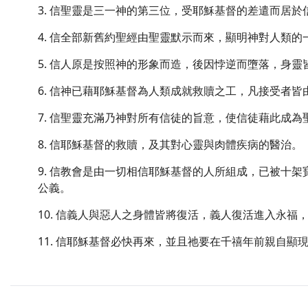
3. 信聖靈是三一神的第三位，受耶穌基督的差遣而居
4. 信全部新舊約聖經由聖靈默示而來，顯明神對人類的
5. 信人原是按照神的形象而造，後因悖逆而墮落，身
6. 信神已藉耶穌基督為人類成就救贖之工，凡接受者
7. 信聖靈充滿乃神對所有信徒的旨意，使信徒藉此成
8. 信耶穌基督的救贖，及其對心靈與肉體疾病的醫治。
9. 信教會是由一切相信耶穌基督的人所組成，已被十
公義。
10. 信義人與惡人之身體皆將復活，義人復活進入永福
11. 信耶穌基督必快再來，並且祂要在千禧年前親自