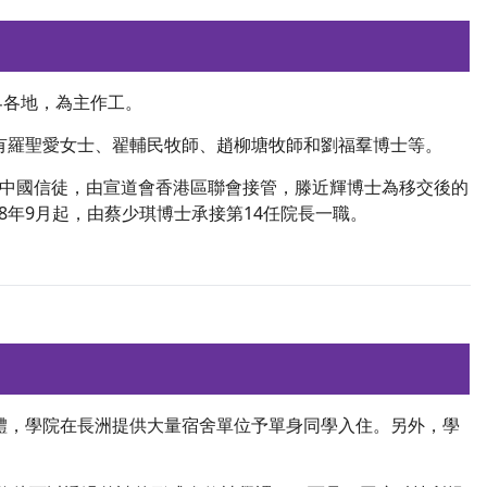
界各地，為主作工。
有羅聖愛女士、翟輔民牧師、趙柳塘牧師和劉福羣博士等。
本地中國信徒，由宣道會香港區聯會接管，滕近輝博士為移交後的
18年9月起，由蔡少琪博士承接第14任院長一職。
體，學院在長洲提供大量宿舍單位予單身同學入住。另外，學