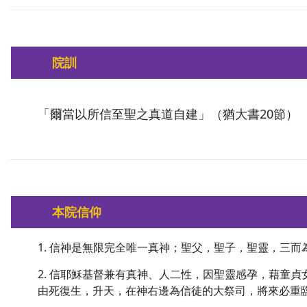
院訓
「爾當以所信至聖之真道自建」（猶大書20節）
本院信仰
1. 信神是無限完全唯一真神；聖父，聖子，聖靈，三
2. 信耶穌基督兼有真神、人二性，因聖靈感孕，藉童
由死復生，升天，在神右邊為信徒的大祭司，將來必重