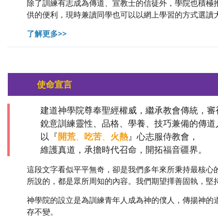
除了訓練有志成為傳道、宣教士的信徒外，學院也積極推
供的便利，現時兼讀同學也可以以網上學習的方式選讀大
了解更多>>
使命宣言
建道神學院尊奉聖經權威，繼承教會傳統，審
銳意訓練靈性、品格、學養、技巧兼備的傳道
以『
開荒
、
吃苦
、
火熱
』心志服侍教會，
維護真道，承擔時代召命，開拓福音疆界。
這段文字看似平平無奇，卻是我們多年來所秉持最核心
所說的，都是眾所周知的內容。我們期望擇善固執，堅
神學院的設立是為訓練青年人成為神的僕人，傳揚神的
存不變。