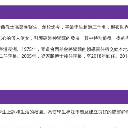
宣道會西教士高樂弼醫生。創校迄今，畢業學生超過三千名，遍布世
忠心的僕人使女，引導建道神學院的發展，其中特別值得一提的
至香港長洲。1975年，宣道會西差會將學院的領導責任移交給
任院長。2005年，梁家麟博士接任院長，至2018年卸任。20
學生上課和生活的校園。為使學生專注學習及建立良好的屬靈群