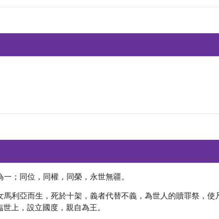
而為一；同位，同權，同榮，永世無疆。
貞女馬利亞而生，死於十架，義者代替不義，為世人的贖罪祭，
臨世上，設立國度，親自為王。