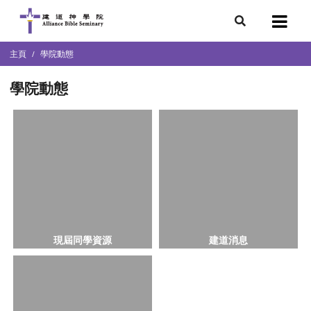
7
主頁
學院動態
會簡介
團隊
學院動態
袖學院
錄
庭篇、教會篇)
文化研究中心
部
現屆同學資源
建道消息