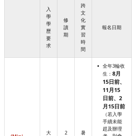
跨
入
文
學
修
化
學
讀
實
報名日期
歷
期
習
要
時
求
間
全年3輪收
8月
生：
15日前、
11月15
日前、2
月15日前
（若入學
手續未能
趕及辦理
大
2
暑