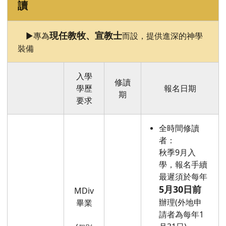
讀
現任教牧、宣教士
►專為
而設，提供進深的神學
裝備
入學
修讀
學歷
報名日期
期
要求
全時間修讀
者：
秋季9月入
學，報名手續
最遲須於每年
5月30日前
MDiv
辦理(外地申
畢業
請者為每年1