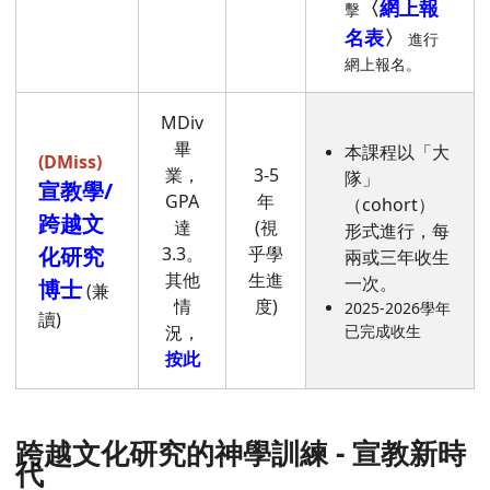
〈
網上報
擊
名表
〉
進行
網上報名。
MDiv
畢
本課程以「大
(DMiss)
業，
3-5
隊」
宣教學/
GPA
年
（cohort）
跨越文
達
(視
形式進行，每
化研究
3.3。
乎學
兩或三年收生
其他
生進
一次。
博士
(兼
情
度)
2025-2026學年
讀)
況，
已完成收生
按此
跨越文化研究的神學訓練 - 宣教新時
代