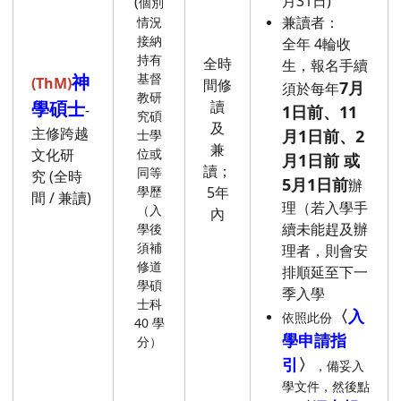
月31日)
(
個別
兼讀者：
情況
接納
全年 4輪收
持有
全時
生，報名手續
神
基督
(ThM)
間修
7月
須於每年
教研
學碩士
讀
-
1日前、11
究碩
及
主修跨越
月1日前、2
士學
兼
文化研
位或
月1日前 或
讀；
同等
究 (全時
5月1日前
辦
學歷
5年
間 / 兼讀)
理（若入學手
（入
內
續未能趕及辦
學後
須補
理者，則會安
修道
排順延至下一
學碩
季入學
士科
〈
入
依照此份
40 學
學申請指
分）
引
〉
，備妥入
學文件，然後點