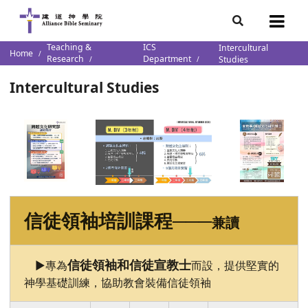
Teaching &
ICS
Intercultural
demics
s Resources
s
7
Home
Research
Department
Studies
ketch
s
s
lumni
團隊
Intercultural Studies
n Institution
storal and Christian Leadership
cation/ Transcript / Academic
ectors
l School of Theology
Faith in Christian Vocation for Youth (Overseas)
raduates
 & Chinese Culture Research
s
ment
istry
信徒領袖培訓課程
───
兼讀
e Research
es
ions
信徒領袖和信徒宣教士
►專為
而設，提供堅實的
p
神學基礎訓練，協助教會裝備信徒領袖