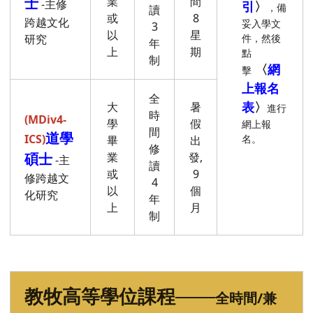
士
業
間
-主修
引
〉
，備
讀
或
8
跨越文化
妥入學文
3
以
星
研究
件，然後
年
上
期
點
制
〈
網
擊
上報名
全
表
〉
大
暑
進行
時
(MDiv4-
學
假
網上報
間
道學
ICS)
名。
畢
出
修
碩士
業
發,
-主
讀
或
9
修跨越文
4
以
個
化研究
年
上
月
制
教牧高等學位課程
───
全時間/兼