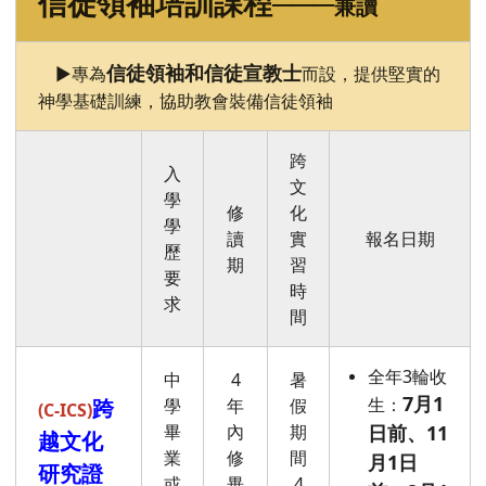
信徒領袖培訓課程
───
兼讀
信徒領袖和信徒宣教士
►專為
而設，提供堅實的
神學基礎訓練，協助教會裝備信徒領袖
跨
入
文
學
修
化
學
讀
實
報名日期
歷
期
習
要
時
求
間
全年3輪收
中
4
暑
7月1
生：
跨
學
年
假
(C-ICS)
畢
內
期
日前、11
越文化
業
修
間
月1日
研究證
或
畢
4