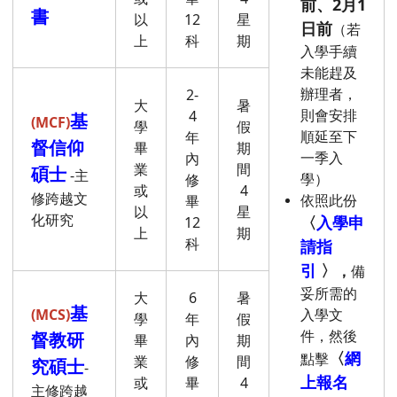
前、2月1
書
以
12
星
日前
（若
上
科
期
入學手續
未能趕及
辦理者，
2-
大
暑
則會安排
4
基
(MCF)
學
假
順延至下
年
督信仰
畢
期
一季入
內
業
間
碩士
-主
學）
修
或
4
修跨越文
依照此份
畢
以
星
化研究
〈
入學申
12
上
期
科
請指
引
〉
，
備
妥所需的
大
6
暑
基
(MCS)
入學文
學
年
假
件，然後
督教研
畢
內
期
〈
網
點擊
業
修
間
究碩士
-
上報名
或
畢
4
主修跨越