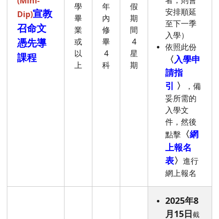
者，則會
(
Mini-
學
年
假
安排順延
宣教
Dip)
畢
內
期
至下一季
召命文
業
修
間
入學）
憑先導
或
畢
4
依照此份
以
4
星
課程
〈
入學申
上
科
期
請指
引
〉
，備
妥所需的
入學文
件，然後
〈
網
點擊
上報名
表
〉
進行
網上報名
2025年8
月15日
截