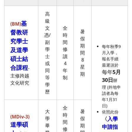
高
級
基
(BM)
文
全
督教研
暑
憑/
時
假
究學士
副
間
期
每年秋季9
及道學
學
修
間
月入學，
士
讀
碩士結
報名手續
8
或
4
最遲須於
合課程
星
-
同
年
每年
5月
期
主修跨越
等
制
30日
辦
文化研究
學
理 (外地申
歷
請者為每
年1月31
日)
全
大
暑
依照此份
時
(MDiv-3)
學
假
〈
入學
間
道學碩
畢
期
申請指
修