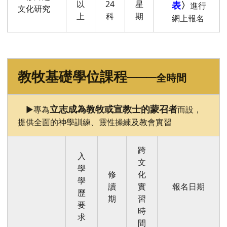
以
24
星
表
〉
進行
文化研究
上
科
期
網上報名
教牧基礎學位課程
───
全時間
立志成為教牧或宣教士的蒙召者
►專為
而設，
提供全面的神學訓練、靈性操練及教會實習
跨
入
文
學
修
化
學
讀
實
報名日期
歷
期
習
要
時
求
間