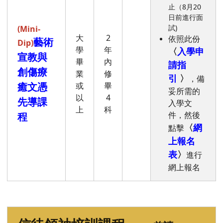
止（8月20
日前進行面
試)
(
Mini-
大
2
依照此份
藝術
Dip)
學
年
〈
入學申
宣教與
畢
內
請指
創傷療
業
修
引
〉
，備
癒文憑
或
畢
妥所需的
以
4
先導課
入學文
上
科
件，然後
程
〈
網
點擊
上報名
表
〉
進行
網上報名