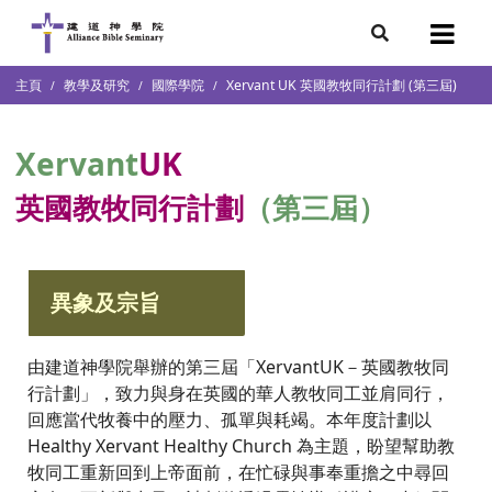
7
主頁
教學及研究
國際學院
Xervant UK 英國教牧同行計劃 (第三屆)
會簡介
團隊
Xervant
UK
袖學院
錄
英國教牧同行計劃
（第三屆）
庭篇、教會篇)
文化研究中心
部
異象及宗旨
由建道神學院舉辦的第三屆「XervantUK－英國教牧同
行計劃」，致力與身在英國的華人教牧同工並肩同行，
回應當代牧養中的壓力、孤單與耗竭。本年度計劃以
Healthy Xervant Healthy Church 為主題，盼望幫助教
牧同工重新回到上帝面前，在忙碌與事奉重擔之中尋回