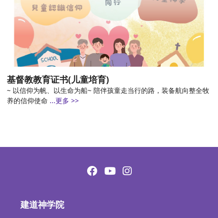
基督教教育证书(儿童培育)
~ 以信仰为帆、以生命为船~ 陪伴孩童走当行的路，装备航向整全牧
养的信仰使命
...更多 >>
建道神学院