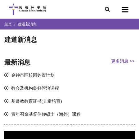
7
主页
建道新消息
会简介
团队
建道新消息
袖学院
录
最新消息
更多消息 >>
庭篇、教会篇)
文化研究中心
金钟市区校园购置计划
部
教会及机构良好管治课程
基督教教育证书(儿童培育)
青年召命基督信仰硕士（海外）课程