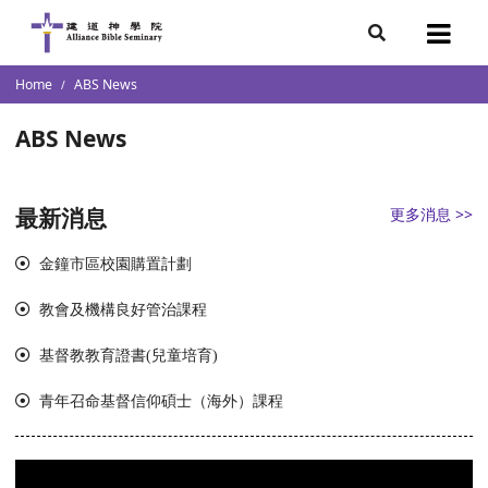
demics
s Resources
s
7
Home
ABS News
ketch
s
s
lumni
團隊
ABS News
n Institution
storal and Christian Leadership
cation/ Transcript / Academic
ectors
l School of Theology
最新消息
更多消息 >>
Faith in Christian Vocation for Youth (Overseas)
raduates
 & Chinese Culture Research
金鐘市區校園購置計劃
s
ment
教會及機構良好管治課程
istry
基督教教育證書(兒童培育)
e Research
es
青年召命基督信仰碩士（海外）課程
ions
p