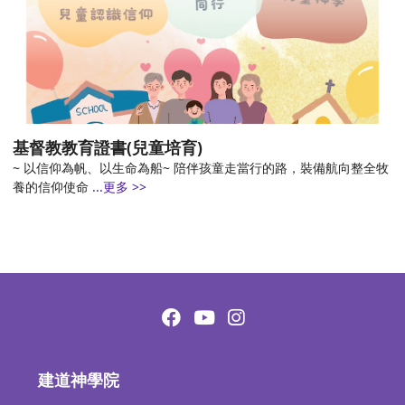
基督教教育證書(兒童培育)
~ 以信仰為帆、以生命為船~ 陪伴孩童走當行的路，裝備航向整全牧
養的信仰使命
...更多 >>
建道神學院