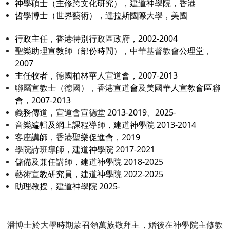
神學碩士（主修跨文化研究），建道神學院，香港
哲學博士（世界藝術），達拉斯國際大學，美國
行政主任，香港特別
行政區
政府，2002-2004
聖樂助理宣教師
（
部份時間），
中華基督教會
公理堂
，
2
007
主任牧者，
德
國柏林華人宣道會，
2
007-2013
聯屬
宣教
士（德國），香
港宣道會
及
美國華人宣教會區聯
會，
2
007-2013
義
務傳道，宣道
會宣德堂 2
013-2019、
2
025-
音
樂編輯及網上課程導師，建道神學院 2013-2014
客座
講師，
香
港聖樂促進會，
2
019
學院詩班導
師，建道神學院
2
017-2021
儲備及兼任講師，建道神學院
2
018-
2025
藝
術
宣
教研究員，建道神學院
2
022-2025
助理教授，建道神學院 2025-
潘博士於大學時期蒙召領萬族敬拜主，婚後在神學院主修教