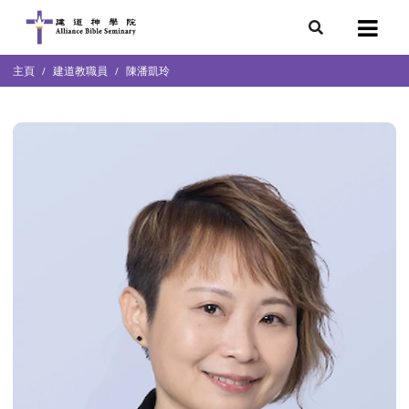
主頁
建道教職員
陳潘凱玲
心