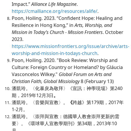
Impact.”
Alliance Life Magazine
.
https://cmalliance.org/resources/alife/
.
Poon, Hoiling. 2023. “Confident Hope: Healing and
Resilience in Hong Kong,” in
Arts, Worship, and
Mission in Today’s Church - Mission Frontiers
. October
2023.
https://www.missionfrontiers.org/issue/archive/arts-
worship-and-mission-in-todays-church
.
Poon, Hoiling. 2020. "Book Review: Worship and
Culture: Foreign Country or Homeland? by Gláucia
Vasconcelos Wilkey."
Global Forum on Arts and
Christian Faith, Global Missiology
8 (February 13)
潘凱玲。〈化暴戾為敬拜〉《宣訊：神學現場》第240
期，2019年12月3日
。
潘凱玲。〈音樂與宣教〉。
《
跨越》第179期，2017年
1-2月。
潘凱玲。〈崇拜與宣教：德國華人教會崇拜更新的需
要〉。《環球華人宣教學期刊》第34期，2013年10
月
。