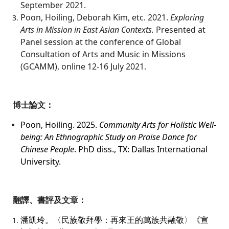
September 2021.
Poon, Hoiling, Deborah Kim, etc. 2021.
Exploring
Arts in Mission in East Asian Contexts.
Presented at
Panel session at the conference of Global
Consultation of Arts and Music in Missions
(GCAMM), online 12-16 July 2021.
博士論文：
Poon, Hoiling. 2025.
Community Arts for Holistic Well-
being: An Ethnographic Study on Praise Dance for
Chinese People
. PhD diss., TX: Dallas International
University.
翻譯、書評及文章：
潘凱玲。〈民族敬拜學：再來王的萬族共融敬〉《宣