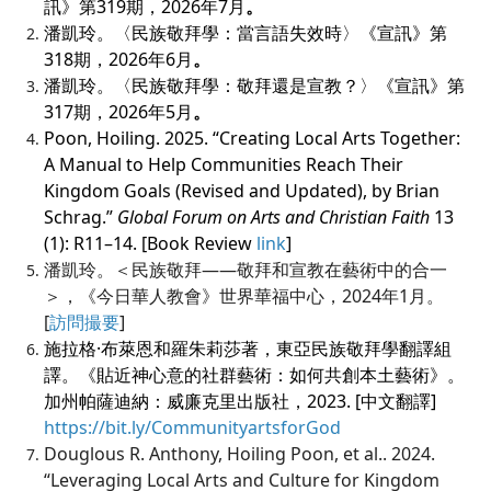
訊》第319期，2026年7月
。
潘凱玲。〈民族敬拜學：當言語失效時〉《宣訊》第
318期，2026年6月
。
潘凱玲。〈民族敬拜學：敬拜還是宣教？〉《宣訊》第
317期，2026年5月
。
Poon, Hoiling. 2025. “Creating Local Arts Together:
A Manual to Help Communities Reach Their
Kingdom Goals (Revised and Updated), by Brian
Schrag.”
Global Forum on Arts and Christian Faith
13
(1): R11–14. [Book Review
link
]
潘凱玲。＜民族敬拜——敬拜和宣教在藝術中的合一
＞，《今日華人教會》世界華福中心，2024年1月。
[
訪問撮要
]
施拉格·布萊恩和羅朱莉莎著，東亞民族敬拜學翻譯組
譯。《貼近神心意的社群藝術：如何共創本土藝術》。
加州帕薩迪納：威廉克里出版社，2023. [中文翻譯]
https://bit.ly/CommunityartsforGod
Douglous R. Anthony, Hoiling Poon, et al.. 2024.
“Leveraging Local Arts and Culture for Kingdom