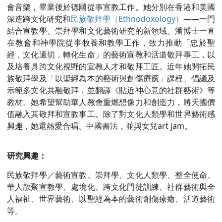
會音樂，畢業後於德國從事宣教工作。她分別在香港和美國
深造跨文化研究和
民族敬拜學（Ethnodoxology）
——一門
結合宣教學、崇拜學和文化藝術研究的新領域。潘博士一直
在教會和神學院從事牧養和教學工作，致力推動「忠於聖
經，文化適切，轉化生命」的藝術宣教和活道敬拜事工，以
及培養具跨文化視野的宣教人才和敬拜工匠。近年她開拓民
族敬拜學及「以聖經為本的藝術與創傷療癒」課程、倡議及
示範多文化共融敬拜，並翻譯《貼近神心意的社群藝術》等
教材。她希望幫助華人教會重燃想像力和創造力，將天國價
值融入其敬拜和宣教事工。除了對文化人類學和世界藝術感
興趣，她還熱愛合唱、中國書法，並與女兒art jam。
研究興趣：
民族敬拜學／藝術宣教、崇拜學、文化人類學、整全使命、
華人散聚宣教學、處境化、跨文化門徒訓練、社群藝術與全
人福祉、世界藝術、以聖經為本的藝術創傷療癒、活道藝術
等。