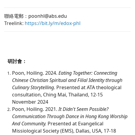
聯絡電郵：
poonhl@abs.edu
Treelink:
https://bit.ly/m/edox-phl
研討會：
Poon, Hoiling. 2024.
Eating Together: Connecting
Chinese Christian Spiritual and Filial Identity through
Culinary Storytelling
. Presented at ATA theological
consultation, Ching Mai, Thailand, 12-15
November 2024
Poon, Hoiling. 2021.
It Didn't Seem Possible?
Communication Through Dance in Hong Kong Worship
And Community.
Presented at Evangelical
Missiological Society (EMS), Dallas, USA, 17-18