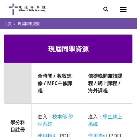
7
主頁
現屆同學資源
會簡介
團隊
袖學院
錄
現屆同學資源
庭篇、教會篇)
文化研究中心
全時間 /
教牧進
信徒晚間兼讀課
部
修 /
MFC
主修課
程 / 網上課程 /
程
海外課程
進入：
校本部 學
進入：
學生網上
學分科
生系統
系統
目註冊
使用指引
[PDF]
使用指引
[PDF]