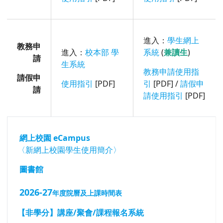
進入：
學生網上
教務申
進入：
校本部 學
系統
(
兼讀生
)
請
生系統
教務申請使用指
請假申
使用指引
[PDF]
引
[PDF] /
請假申
請
請使用指引
[PDF]
網上校園 eCampus
〈新網上校園學生使用簡介
〉
圖書館
2026-27
年度院曆及上課時間表
【非學分】講座/聚會/課程報名系統