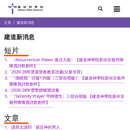
7
主頁
建道新消息
會簡介
團隊
建道新消息
袖學院
錄
短片
〈Resurrection Power 復活大能〉【建道神學院新祢呈敬拜隊
庭篇、教會篇)
文化研究中心
隊員詩歌創作】
2026-28年度基督教教育證書(兒童培育)
部
〈環繞我〉詩篇139篇（三部合唱版） 【建道神學院新祢呈敬拜
隊隊員詩歌創作】
2026-28年度聖經概覽證書
〈Serenity Prayer 平靜禱文〉三部合唱版 【建道神學院新祢呈
敬拜隊隊員詩歌創作】
文章
讀原文讀到「接近神的男人」