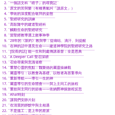
一個語文科『瞎子』的尋寶記
原文的苦與樂（有種勇氣叫「讀原文」）
學術的深度配合敬拜的姿態
聖經研究的訓練
高臥隆中的建道聖經科
觸動生命的聖經研究
當聖經教導遇上敘事神學
28年的《新約》教與學：從嘀咕、滴汗、到提醒
在神的話中遇見生命——建道神學院的聖經研究之路
[院長的話] 能一生和到處傳講基督：全是恩典
A Deeper Call 聖召深耕
召命尋索與意識省察
重塑心靈的焦點：魏樂德的屬靈操練觀
屬靈導引：以教會為基礎、以牧者為首要導向
重新導航——導引一生的神
屬靈導引的生命體會——與上主同工的旅程
重拾與主同行的節奏——依納爵神操旅程反思
Aha!時刻
讓我們安靜片刻
在清晨的靜默中與主相遇
不是搵工，是上帝的差派