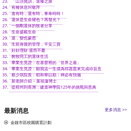
「山頂寶訓」退修之旅
有種休息叫敬拜
進有時，退有時，事奉時時！
退休是生命褪色？再發光？
一個剛退休的牧者分享
生命盛載生命
退．變也蒙恩
生前身後的管理：平安三寶
好好理財 退而不憂
教牧同工的退休生活
畢業生見證：在基督裡的「世界之最」
畢業生見證：願我這一生成為祢器皿來完成祢旨意
蔡少琪院長：耶和華以勒：神必有預備
新老師介紹 – 葉祖漩博士
從梧州到長洲：建道神學院125年的挑戰與恩典
最新消息
更多消息 >>
金鐘市區校園購置計劃