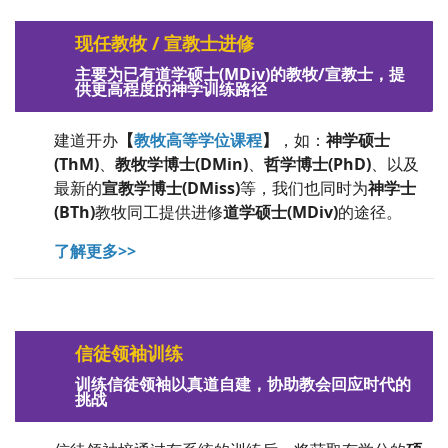
现任教牧 / 宣教士进修
主要为已有道学硕士(MDiv)的教牧/宣教士，提
供更高程度的神学训练路径
建道开办
【
教牧高等学位课程
】
，如：
神学硕士
(ThM)
、
教牧学博士(DMin)
、
哲学博士(PhD)
、以及
最新的
宣教学博士(DMiss)
等，我们也同时为
神学士
(BTh)
教牧同工提供进修
道学硕士(MDiv)
的途径。
了解更多
>>
信徒领袖训练
训练信徒领袖以真道自建，协助教会回应时代的
挑战