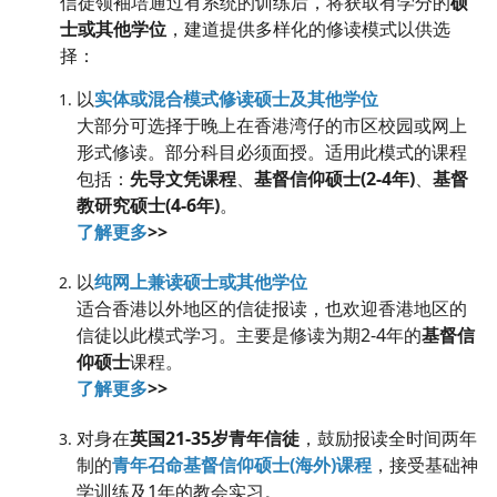
信徒领袖培通过有系统的训练后，将获取有学分的
硕
士或其他学位
，建道提供多样化的修读模式以供选
择：
以
实体或混合模式修读硕士及其他学位
大部分可选择于晚上在香港湾仔的市区校园或网上
形式修读。部分科目必须面授。适用此模式的课程
包括：
先导文凭课程
、
基督信仰硕士(2-4年)
、
基督
教研究硕士(4-6年)
。
了解更多
>>
以
纯网上兼读硕士或其他学位
适合香港以外地区的信徒报读，也欢迎香港地区的
信徒以此模式学习。主要是修读为期2-4年的
基督信
仰硕士
课程。
了解更多
>>
对身在
英国21-35岁青年信徒
，鼓励报读全时间两年
制的
青年召命基督信仰硕士(海外)课程
，接受基础神
学训练及1年的教会实习。