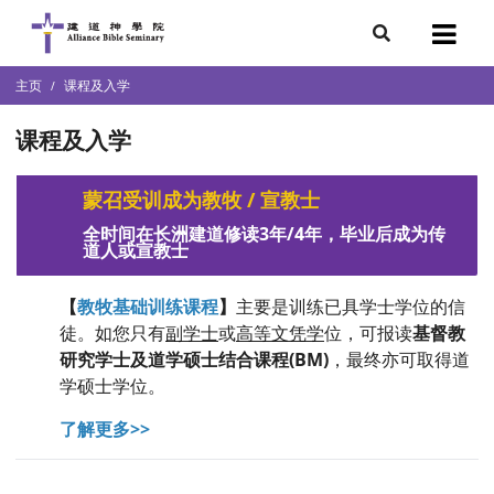
7
主页
课程及入学
会简介
团队
课程及入学
袖学院
录
蒙召受训成为教牧 / 宣教士
庭篇、教会篇)
全时间在长洲建道修读3年/4年，毕业后成为传
文化研究中心
道人或宣教士
部
【
教牧基础训练课程
】
主要是训练已具学士学位的信
徒。如您只有
副学士
或
高等文凭学
位，可报读
基督教
研究学士及道学硕士结合课程(BM)
，最终亦可取得道
学硕士学位。
了解更多
>>