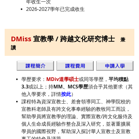
年收生一次
2026-2027學年已完成收生
DMiss
宣教學 / 跨越文化研究博士
兼
讀
學歷要求：
MDiv道學碩士
或同等學歷，
平均積點
3.3
或以上；持
MM、MCS學歷
須合乎其他要求（其
他入學要求，詳情
按此
）
課程特為資深宣教士、差會領導同工、神學院校的
宣教科老師及有跨文化事奉經驗的教牧同工而設，
幫助學員將宣教學的理論、實際宣教/跨文化服侍及
個人生命成長經驗作整合及深入研究，並著重擴展
學員的國際視野，幫助深入探討華人宣教士及宣教
事工的特色及議題