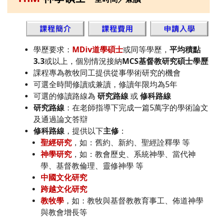
學歷要求：
MDiv道學碩士
或同等學歷，
平均積點
3.3
或以上，個別情況接納
MCS基督教研究碩士學歷
課程專為教牧同工提供從事學術研究的機會
可選全時間修讀或兼讀，修讀年限均為5年
可選的修讀路線為
研究路線
或
修科路線
研究路線
：在老師指導下完成一篇5萬字的學術論文
及通過論文答辯
修科路線
，提供以下
主修
：
聖經研究
，如：舊約、新約、聖經詮釋學 等
神學研究
，如：教會歷史、系統神學、當代神
學、基督教倫理、靈修神學 等
中國文化研究
跨越文化研究
教牧學
，如：教牧與基督教教育事工、佈道神學
與教會增長等