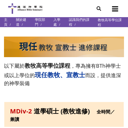
主
關於建
學院部
入學
認識我們的課
教牧高等學位課
7
頁
道
門
處
程
程
會簡介
團隊
袖學院
錄
庭篇、教會篇)
文化研究中心
教牧高等學位課程
以下屬於
，專為擁有BTh神學士
部
現任教牧、宣教士
或以上學位的
而設，提供進深
的神學裝備
MDiv-2
道學碩士 (教牧進修)
全時間／
兼讀