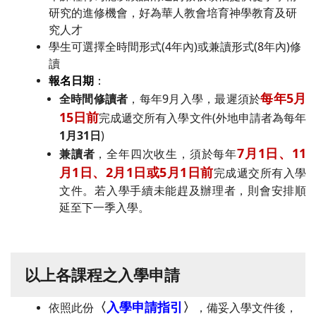
研究的進修機會，好為華人教會培育神學教育及研
究人才
學生可選擇全時間形式(4年內)或兼讀形式(8年內)修
讀
報名日期
：
每年5月
全時間修讀者
，每年9月入學，最遲須於
15日前
完成遞交所有入學文件(外地申請者為每年
1月31日
)
7月1日、11
兼讀者
，全年四次收生，須於每年
月1日、2月1日或5月1日前
完成遞交所有入學
文件。若入學手續未能趕及辦理者，則會安排順
延至下一季入學。
以上各課程之入學申請
〈
入學申請指引
〉
依照此份
，備妥入學文件後，