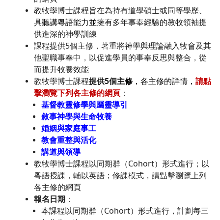
教牧學博士課程旨在為持有道學碩士或同等學歷、
具聽講粵語能力並擁有
多年事奉經驗的教牧領袖提
供進深的神學訓練
課程提供5個主修，著重將神學與理論融入牧會及其
他聖職事奉中，以促進學員的事奉反思與整合，從
而提升牧養效能
教牧學博士課程
提供5個
主修
，各主修的詳情，
請點
擊瀏覽下列各主修的網頁
：
基督教靈修學與屬靈導引
敘事神學與生命牧養
婚姻與家庭事工
教會重整與活化
講道與領導
教牧學博士課程以同期群（Cohort）形式進行；以
粵語授課，輔以英語；修課模式，請點擊瀏覽上列
各主修的網頁
報名日期
：
本課程以同期群（Cohort）形式進行，計劃每三