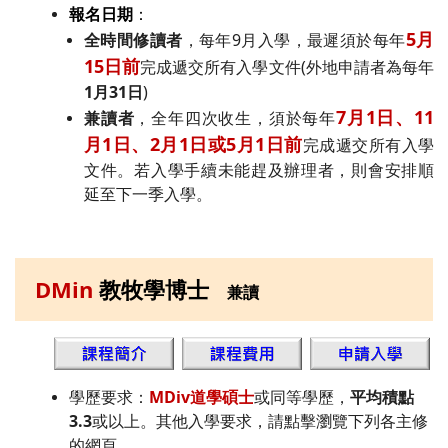
報名日期
：
5月
全時間修讀者
，每年9月入學，最遲須於每年
15日前
完成遞交所有入學文件(外地申請者為每年
1月31日
)
7月1日、11
兼讀者
，全年四次收生，須於每年
月1日、2月1日或5月1日前
完成遞交所有入學
文件。若入學手續未能趕及辦理者，則會安排順
延至下一季入學。
DMin
教牧學博士
兼讀
學歷要求：
MDiv道學碩士
或同等學歷，
平均積點
3.3
或以上。其他入學要求，請點擊瀏覽下列各主修
的網頁