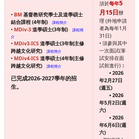
5
須於
每年
月15日
辦
•
BM
基督教研究學士及道學碩士
理 (外地申請
結合課程 (4年制)
課程簡介
者為每年1月
•
MDiv-3
道學碩士(3年制)
課程簡
31日)
介
• 須參與其中
•
MDiv3-ICS
道學碩士(3年制主修
一次面試(筆
跨越文化研究)
課程簡介
試安排在面
•
MDiv4-ICS
道學碩士(4年制主修
試前進行)
：
跨越文化研究)
課程簡介
• 2026
已完成2026-2027學年的招
年2月27日
生。
(週五)
• 2026
年5月2日(週
六)
• 2026
年6月6日(週
六)