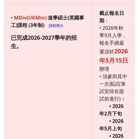
截止報名日
•
MDiv(UKMin)
道學碩士(英國事
期
：
工)課程 (3年制)
課程簡介
• 2026年秋
季9月入學，
已完成2026-2027學年的招
報名手續最
生。
2026
遲須於
年5月15日
辦理
• 須參與其中
一次面試(筆
試安排在面
試前進行)
：
• 2026
年2月下旬
• 2026
年5月上旬
• 2026