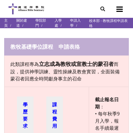
主
關於建
學院部
入學
申請入
校本部 - 教牧課程申請表
7
頁
道
門
處
學
格
會簡介
團隊
袖學院
錄
教牧基礎學位課程 申請表格
庭篇、教會篇)
立志成為教牧或宣教士的蒙召者
此類課程專為
而
文化研究中心
設，提供神學訓練、靈性操練及教會實習，全面裝備
部
蒙召者回應全時間獻身事主的召命
截止報名日
學
課
期
：
歷
程
• 每年秋季9
要
費
月入學，報
求
用
名手續最遲